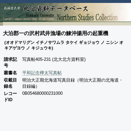
大泊郡一の沢村武井漁場の鰊沖揚用の起重機
(オオドマリグン イチノサワムラ タケイ ギョジョウ ノ ニシン オ
キアゲヨウ ノ キジュウキ)
請求記
写真帖405-231 (北大北方資料室)
号
叢書名
平和記念樺太写真帖
収載目
明治大正期北海道写真目録（明治大正期の北海道・
録名
目録編）
0B054680000231000
レコー
ドID