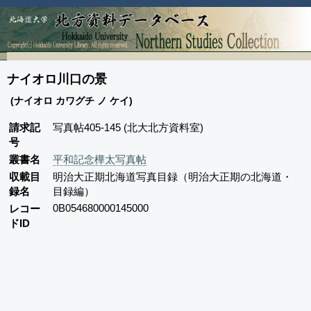
ナイオロ川口の景
(ナイオロ カワグチ ノ ケイ)
請求記
写真帖405-145 (北大北方資料室)
号
叢書名
平和記念樺太写真帖
収載目
明治大正期北海道写真目録（明治大正期の北海道・
録名
目録編）
0B054680000145000
レコー
ドID