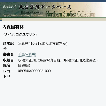
内保国有林
(ナイホ コクユウリン)
請求記
写真帖416-21 (北大北方資料室)
号
叢書名
千島写真帖
収載目
明治大正期北海道写真目録（明治大正期の北海道・
録名
目録編）
0B054640000021000
レコー
ドID