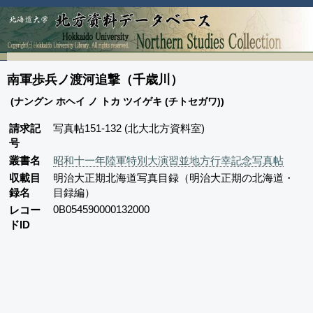
南軍歩兵ノ渡河追撃（千歳川）
(ナングン ホヘイ ノ トカ ツイゲキ (チトセガワ))
請求記
写真帖151-132 (北大北方資料室)
号
叢書名
昭和十一年陸軍特別大演習並地方行幸記念写真帖
収載目
明治大正期北海道写真目録（明治大正期の北海道・
録名
目録編）
0B054590000132000
レコー
ドID