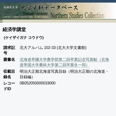
経済学講堂
(ケイザイガク コウドウ)
請求記
北大アルバム 102-33 (北大大学文書館)
号
叢書名
北海道帝國大学農学部第二回卒業記念写真帖（北海
道帝国大学農科大学第二回卒業生一同）
収載目
明治大正期北海道写真目録（明治大正期の北海道・
録名
目録編）
0B052050000033000
レコー
ドID