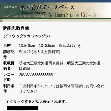
伊能忠敬肖像
(イノウ タダタカ ショウゾウ)
形態
13.5×9cm 13×8.5cm 複写絵はがき
請求記
S(b) 12 (北大北方資料室)
号
収載目
明治大正期北海道写真目録（明治大正期の北海道・
録名
目録編）
0B030530000000000
レコー
ドID
利用条
二次利用条件については被写体管理者にお問い合わ
件
せください
▼クリックすると拡大表示されます。