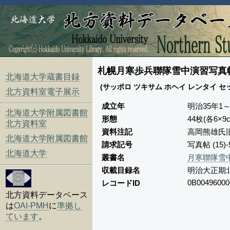
札幌月寒歩兵聯隊雪中演習写真
北海道大学蔵書目録
(サッポロ ツキサム ホヘイ レンタイ 
北方資料室電子展示
成立年
明治35年1～2
北海道大学附属図書館
形態
44枚(各6×
北方資料室
資料注記
高岡熊雄氏
北海道大学附属図書館
請求記号
写真帖 (15)
北海道大学
叢書名
月寒聯隊雪
収載目録名
明治大正期
0B00496000
レコードID
北方資料データベース
は
OAI-PMH
に
準拠し
ています
。