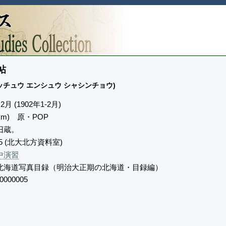
帖
セッチュウ エンシュウ シャシンチョウ)
月 (1902年1-2月)
9cm) 原・POP
旧蔵。
-5 (北大北方資料室)
中演習
北海道写真目録（明治大正期の北海道・目録編）
0000005