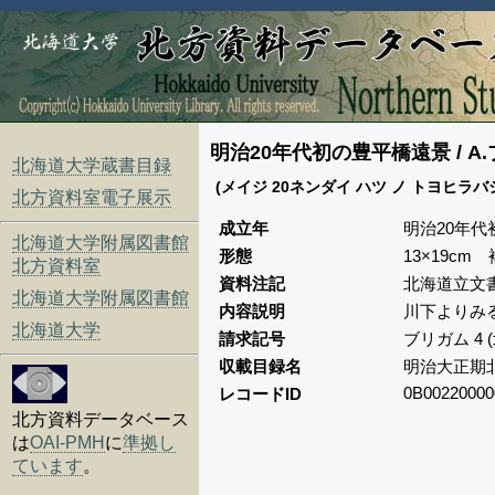
明治20年代初の豊平橋遠景 / A
北海道大学蔵書目録
(メイジ 20ネンダイ ハツ ノ トヨヒラバシ エ
北方資料室電子展示
成立年
明治20年代初
北海道大学附属図書館
形態
13×19cm 
北方資料室
資料注記
北海道立文
北海道大学附属図書館
内容説明
川下よりみ
北海道大学
請求記号
ブリガム 4
収載目録名
明治大正期
0B00220000
レコードID
北方資料データベース
は
OAI-PMH
に
準拠し
ています
。