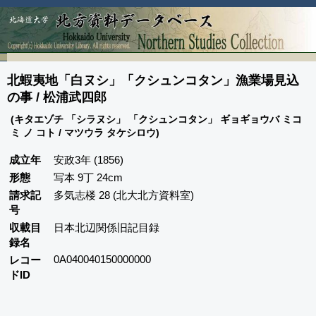
北蝦夷地「白ヌシ」「クシュンコタン」漁業場見込
の事 / 松浦武四郎
(キタエゾチ 「シラヌシ」 「クシュンコタン」 ギョギョウバ ミコ
ミ ノ コト / マツウラ タケシロウ)
成立年
安政3年 (1856)
形態
写本 9丁 24cm
請求記
多気志楼 28 (北大北方資料室)
号
収載目
日本北辺関係旧記目録
録名
0A040040150000000
レコー
ドID