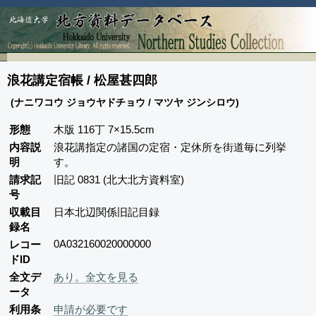
浪花講定宿帳 / 松屋甚四郎
(ナニワコウ ジョウヤドチョウ / マツヤ ジンシロウ)
形態
木版 116丁 7×15.5cm
内容説
浪花講指定の諸国の定宿・定休所を街道毎に列挙
明
す。
請求記
旧記 0831 (北大北方資料室)
号
収載目
日本北辺関係旧記目録
録名
0A032160020000000
レコー
ドID
全文デ
あり。全文を見る
ータ
利用条
申請が必要です