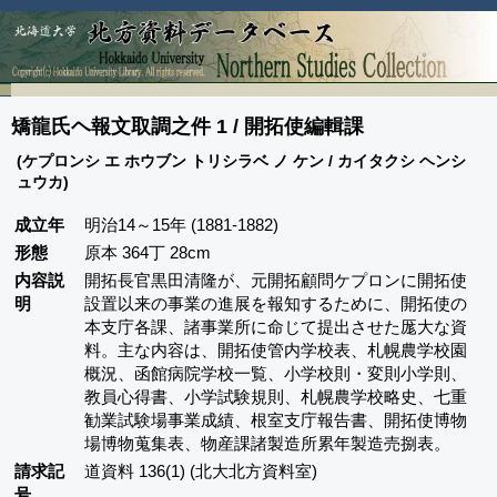
矯龍氏ヘ報文取調之件 1 / 開拓使編輯課
(ケプロンシ エ ホウブン トリシラベ ノ ケン / カイタクシ ヘンシ
ュウカ)
成立年
明治14～15年 (1881-1882)
形態
原本 364丁 28cm
内容説
開拓長官黒田清隆が、元開拓顧問ケプロンに開拓使
明
設置以来の事業の進展を報知するために、開拓使の
本支庁各課、諸事業所に命じて提出させた厖大な資
料。主な内容は、開拓使管内学校表、札幌農学校園
概況、函館病院学校一覧、小学校則・変則小学則、
教員心得書、小学試験規則、札幌農学校略史、七重
勧業試験場事業成績、根室支庁報告書、開拓使博物
場博物蒐集表、物産課諸製造所累年製造売捌表。
請求記
道資料 136(1) (北大北方資料室)
号