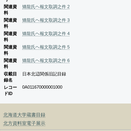
関連資
矯龍氏ヘ報文取調之件 2
料
関連資
矯龍氏ヘ報文取調之件 3
料
関連資
矯龍氏ヘ報文取調之件 4
料
関連資
矯龍氏ヘ報文取調之件 5
料
関連資
矯龍氏ヘ報文取調之件 6
料
収載目
日本北辺関係旧記目録
録名
0A011670000001000
レコー
ドID
北海道大学蔵書目録
北方資料室電子展示