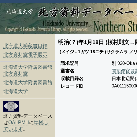
明治(？)年1月18日 (桜村則文→
北海道大学蔵書目録
(メイジ - 1ガツ 18ニチ (サクラムラ 
北方資料室電子展示
請求記号
別 920-Ok
北海道大学附属図書館
叢書名
開拓使官員書
北方資料室
収載目録名
日本北辺関
北海道大学附属図書館
0A01115000
レコードID
北海道大学
北方資料データベース
は
OAI-PMH
に
準拠し
ています
。