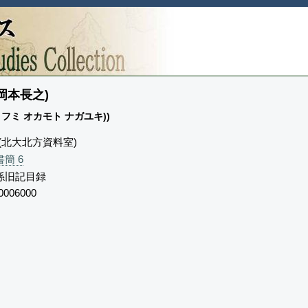
岡本長之)
ノリフミ オカモト ナガユキ))
a (北大北方資料室)
簡 6
係旧記目録
0006000