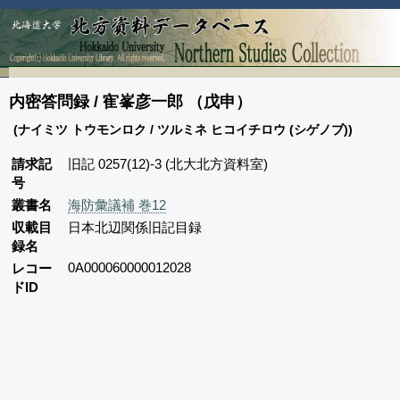
内密答問録 / 寉峯彦一郎 （戊申）
(ナイミツ トウモンロク / ツルミネ ヒコイチロウ (シゲノブ))
請求記
旧記 0257(12)-3 (北大北方資料室)
号
叢書名
海防彙議補 巻12
収載目
日本北辺関係旧記目録
録名
0A000060000012028
レコー
ドID