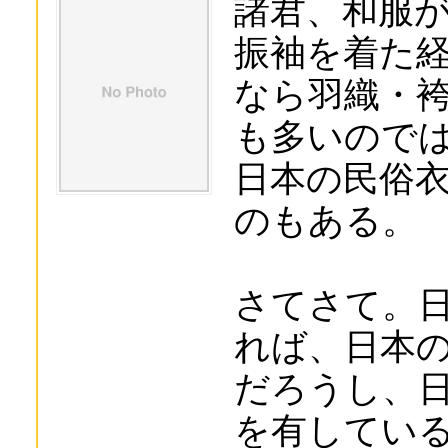
諸君、和服
振袖を着た
なら羽織・
も多いので
日本の民俗
のもある。
さてさて。
れば、日本
だろうし、
を有してい