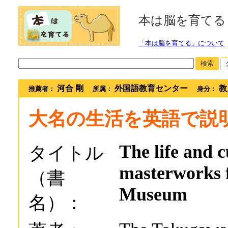
本は脳を育てる
「本は脳を育てる」について
検索
河合 剛
外国語教育センター
教
推薦者：
所属：
身分：
大名の生活を英語で説
The life and c
タイトル
masterworks 
（書
Museum
名）：