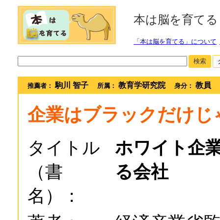
本は脳を育てる
「本は脳を育てる」について
検索
駒川 智子
教育学研究院
教員
推薦者：
所属：
身分：
企業はブラックだけじ
タイトル
ホワイト企業
（書
る会社
名）：