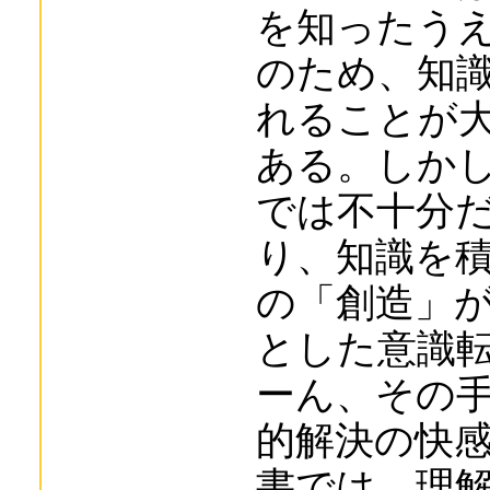
を知ったう
のため、知
れることが
ある。しか
では不十分
り、知識を
の「創造」
とした意識
ーん、その
的解決の快
書では、理