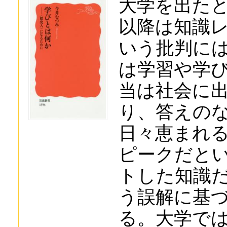
大学を出た
以降は知識
いう批判に
は学習や学
当は社会に
り、答えの
日々恵まれ
ピークだと
トした知識
う誤解に基
る。大学で