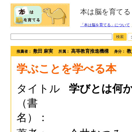
本は脳を育てる
「本は脳を育てる」について
検索
敷田 麻実
高等教育推進機構
教
推薦者：
所属：
身分：
学ぶことを学べる本
タイトル
学びとは何か
（書
名）：