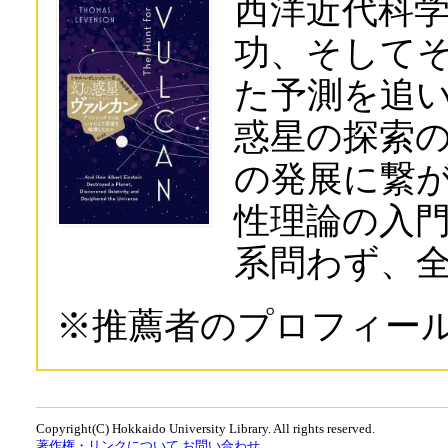
西洋近代科
功、そして
た予測を追
惑星の探索
の発展に繋
性理論の入
系問わず、
※推薦者のプロフィー
Copyright(C) Hokkaido University Library. All rights reserved.
著作権・リンクについて
お問い合わせ