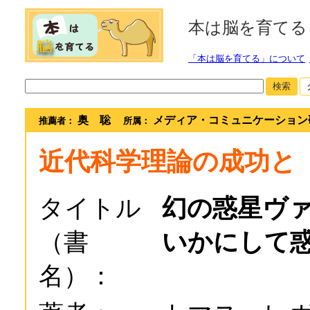
本は脳を育てる
「本は脳を育てる」について
検索
奥 聡
メディア・コミュニケーション
推薦者：
所属：
近代科学理論の成功と
タイトル
幻の惑星ヴァ
（書
いかにして
名）：