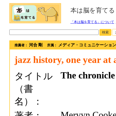
本は脳を育てる
「本は脳を育てる」について
検索
河合 剛
メディア・コミュニケーショ
推薦者：
所属：
jazz history, one year at 
The chronicle 
タイトル
（書
名）：
Mervyn Cook
著者：