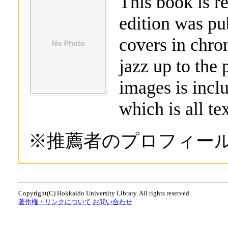
This book is re
edition was pu
covers in chron
jazz up to the 
images is incl
which is all tex
※推薦者のプロフィー
Copyright(C) Hokkaido University Library. All rights reserved.
著作権・リンクについて
お問い合わせ