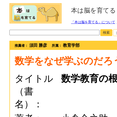
本は脳を育てる
「本は脳を育てる」について
検索
須田 勝彦
教育学部
推薦者：
所属：
数学をなぜ学ぶのだろ
タイトル
数学教育の
（書
名）：