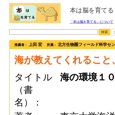
本は脳を育てる
「本は脳を育てる」について
検索
上田 宏
北方生物圏フィールド科学セ
推薦者：
所属：
海が教えてくれること
タイトル
海の環境１
（書
名）：