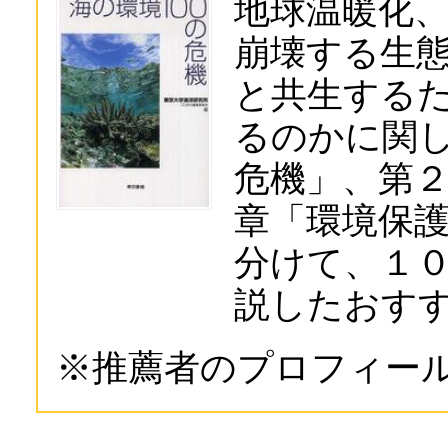
地球温暖化
崩壊する生
と共生する
るのかに関
危機」、第
章「環境保
分けて、１
説したおす
※推薦者のプロフィー