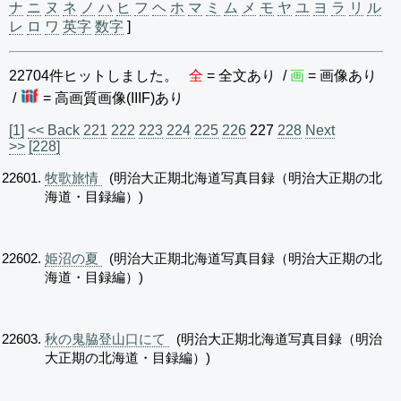
ナ
ニ
ヌ
ネ
ノ
ハ
ヒ
フ
ヘ
ホ
マ
ミ
ム
メ
モ
ヤ
ユ
ヨ
ラ
リ
ル
レ
ロ
ワ
英字
数字
]
22704件ヒットしました。
全
= 全文あり /
画
= 画像あり
/
= 高画質画像(IIIF)あり
[1]
<< Back
221
222
223
224
225
226
227
228
Next
>>
[228]
牧歌旅情
(明治大正期北海道写真目録（明治大正期の北
海道・目録編）)
姫沼の夏
(明治大正期北海道写真目録（明治大正期の北
海道・目録編）)
秋の鬼脇登山口にて
(明治大正期北海道写真目録（明治
大正期の北海道・目録編）)