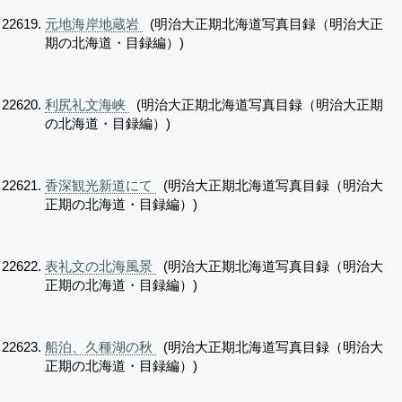
元地海岸地蔵岩
(明治大正期北海道写真目録（明治大正
期の北海道・目録編）)
利尻礼文海峡
(明治大正期北海道写真目録（明治大正期
の北海道・目録編）)
香深観光新道にて
(明治大正期北海道写真目録（明治大
正期の北海道・目録編）)
表礼文の北海風景
(明治大正期北海道写真目録（明治大
正期の北海道・目録編）)
船泊、久種湖の秋
(明治大正期北海道写真目録（明治大
正期の北海道・目録編）)