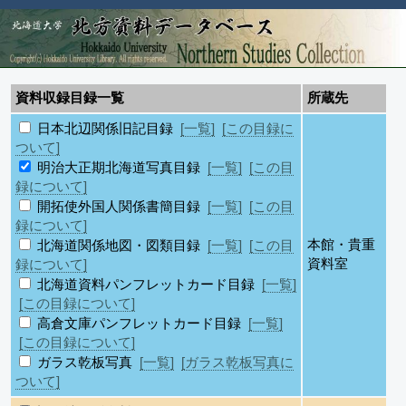
資料収録目録一覧
所蔵先
日本北辺関係旧記目録
[一覧]
[この目録に
ついて]
明治大正期北海道写真目録
[一覧]
[この目
録について]
開拓使外国人関係書簡目録
[一覧]
[この目
録について]
本館・貴重
北海道関係地図・図類目録
[一覧]
[この目
資料室
録について]
北海道資料パンフレットカード目録
[一覧]
[この目録について]
高倉文庫パンフレットカード目録
[一覧]
[この目録について]
ガラス乾板写真
[一覧]
[ガラス乾板写真に
ついて]