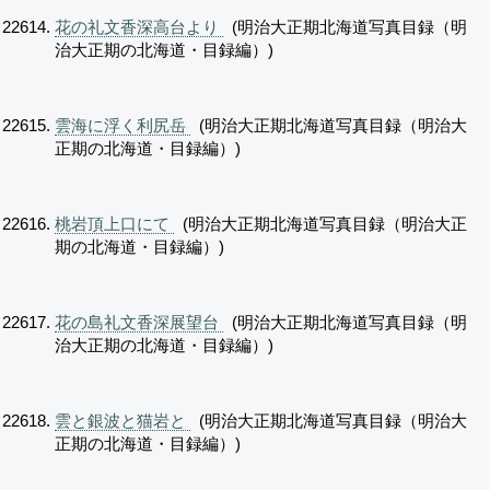
花の礼文香深高台より
(明治大正期北海道写真目録（明
治大正期の北海道・目録編）)
雲海に浮く利尻岳
(明治大正期北海道写真目録（明治大
正期の北海道・目録編）)
桃岩頂上口にて
(明治大正期北海道写真目録（明治大正
期の北海道・目録編）)
花の島礼文香深展望台
(明治大正期北海道写真目録（明
治大正期の北海道・目録編）)
雲と銀波と猫岩と
(明治大正期北海道写真目録（明治大
正期の北海道・目録編）)