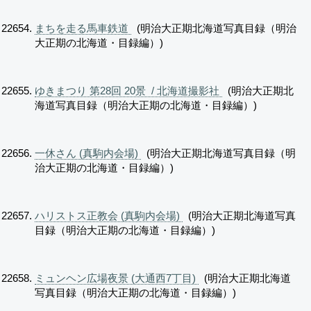
まちを走る馬車鉄道
(明治大正期北海道写真目録（明治
大正期の北海道・目録編）)
ゆきまつり 第28回 20景 / 北海道撮影社
(明治大正期北
海道写真目録（明治大正期の北海道・目録編）)
一休さん (真駒内会場)
(明治大正期北海道写真目録（明
治大正期の北海道・目録編）)
ハリストス正教会 (真駒内会場)
(明治大正期北海道写真
目録（明治大正期の北海道・目録編）)
ミュンヘン広場夜景 (大通西7丁目)
(明治大正期北海道
写真目録（明治大正期の北海道・目録編）)