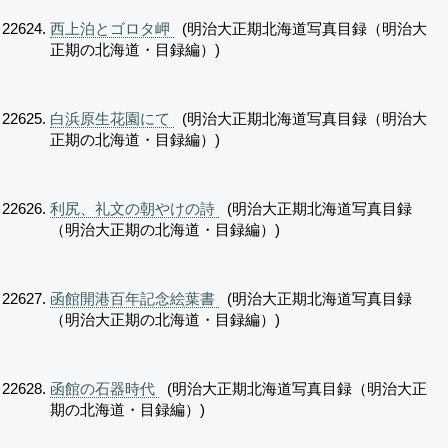
西上泊とゴロタ岬
(明治大正期北海道写真目録（明治大
正期の北海道・目録編）)
白浜原生花園にて
(明治大正期北海道写真目録（明治大
正期の北海道・目録編）)
利尻、礼文の朝やけの詩
(明治大正期北海道写真目録
（明治大正期の北海道・目録編）)
函館開港百年記念絵葉書
(明治大正期北海道写真目録
（明治大正期の北海道・目録編）)
函館の石器時代
(明治大正期北海道写真目録（明治大正
期の北海道・目録編）)