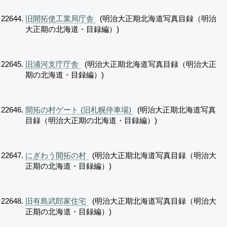
旧開拓使工業局庁舎
(明治大正期北海道写真目録（明治
大正期の北海道・目録編）)
旧浦河支庁庁舎
(明治大正期北海道写真目録（明治大正
期の北海道・目録編）)
開拓の村ゲート (旧札幌停車場)
(明治大正期北海道写真
目録（明治大正期の北海道・目録編）)
にぎわう開拓の村
(明治大正期北海道写真目録（明治大
正期の北海道・目録編）)
旧有島武郎家住宅
(明治大正期北海道写真目録（明治大
正期の北海道・目録編）)