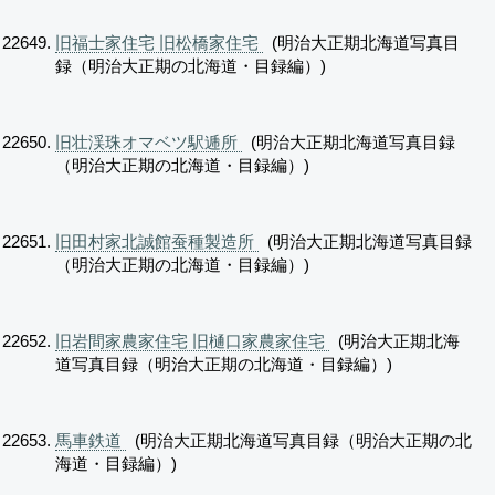
旧福士家住宅 旧松橋家住宅
(明治大正期北海道写真目
録（明治大正期の北海道・目録編）)
旧壮渓珠オマベツ駅逓所
(明治大正期北海道写真目録
（明治大正期の北海道・目録編）)
旧田村家北誠館蚕種製造所
(明治大正期北海道写真目録
（明治大正期の北海道・目録編）)
旧岩間家農家住宅 旧樋口家農家住宅
(明治大正期北海
道写真目録（明治大正期の北海道・目録編）)
馬車鉄道
(明治大正期北海道写真目録（明治大正期の北
海道・目録編）)