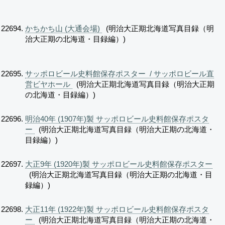
かちかち山 (大通会場)
(明治大正期北海道写真目録（明
治大正期の北海道・目録編）)
サッポロビール史料館保存ポスター / サッポロビール直
営ビヤホール
(明治大正期北海道写真目録（明治大正期
の北海道・目録編）)
明治40年 (1907年)製 サッポロビール史料館保存ポスタ
ー
(明治大正期北海道写真目録（明治大正期の北海道・
目録編）)
大正9年 (1920年)製 サッポロビール史料館保存ポスター
(明治大正期北海道写真目録（明治大正期の北海道・目
録編）)
大正11年 (1922年)製 サッポロビール史料館保存ポスタ
ー
(明治大正期北海道写真目録（明治大正期の北海道・