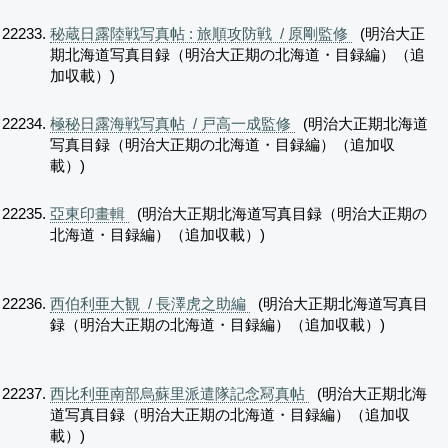
秘蔵日露陸戦写真帖 : 旅順攻防戦 / 原剛監修
(明治大正
期北海道写真目録（明治大正期の北海道・目録編）（追
加収載）)
極秘日露海戦写真帖 / 戸高一成監修
(明治大正期北海道
写真目録（明治大正期の北海道・目録編）（追加収
載）)
亞東印畫輯
(明治大正期北海道写真目録（明治大正期の
北海道・目録編）（追加収載）)
西伯利亜大観 / 長澤虎之助編
(明治大正期北海道写真目
録（明治大正期の北海道・目録編）（追加収載）)
西比利亜南部烏蘇里派遣隊記念冩真帖
(明治大正期北海
道写真目録（明治大正期の北海道・目録編）（追加収
載）)