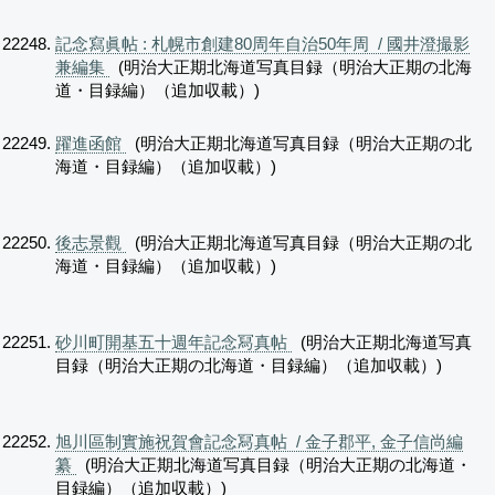
記念寫眞帖 : 札幌市創建80周年自治50年周 / 國井澄撮影
兼編集
(明治大正期北海道写真目録（明治大正期の北海
道・目録編）（追加収載）)
躍進函館
(明治大正期北海道写真目録（明治大正期の北
海道・目録編）（追加収載）)
後志景觀
(明治大正期北海道写真目録（明治大正期の北
海道・目録編）（追加収載）)
砂川町開基五十週年記念冩真帖
(明治大正期北海道写真
目録（明治大正期の北海道・目録編）（追加収載）)
旭川區制實施祝賀會記念冩真帖 / 金子郡平, 金子信尚編
纂
(明治大正期北海道写真目録（明治大正期の北海道・
目録編）（追加収載）)