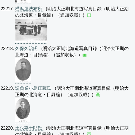
横浜屋洗布所
(明治大正期北海道写真目録（明治大正期
の北海道・目録編）（追加収載）)
画
久保久治氏
(明治大正期北海道写真目録（明治大正期の
北海道・目録編）（追加収載）)
画
請負業小島庄蔵氏
(明治大正期北海道写真目録（明治大
正期の北海道・目録編）（追加収載）)
画
土永嘉十郎氏
(明治大正期北海道写真目録（明治大正期
の北海道・目録編）（追加収載）)
画