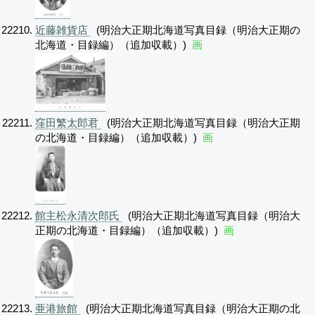
近藤雑貨店
(明治大正期北海道写真目録（明治大正期の
北海道・目録編）（追加収載）)
画
窪田繁太郎君
(明治大正期北海道写真目録（明治大正期
の北海道・目録編）（追加収載）)
画
館主松永清次郎氏
(明治大正期北海道写真目録（明治大
正期の北海道・目録編）（追加収載）)
画
亜港旅館
(明治大正期北海道写真目録（明治大正期の北