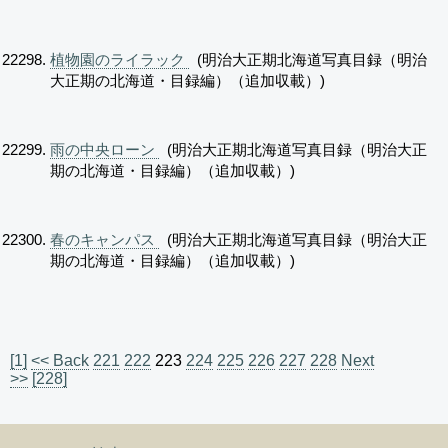
植物園のライラック
(明治大正期北海道写真目録（明治
大正期の北海道・目録編）（追加収載）)
雨の中央ローン
(明治大正期北海道写真目録（明治大正
期の北海道・目録編）（追加収載）)
春のキャンパス
(明治大正期北海道写真目録（明治大正
期の北海道・目録編）（追加収載）)
[1]
<< Back
221
222
223
224
225
226
227
228
Next
>>
[228]