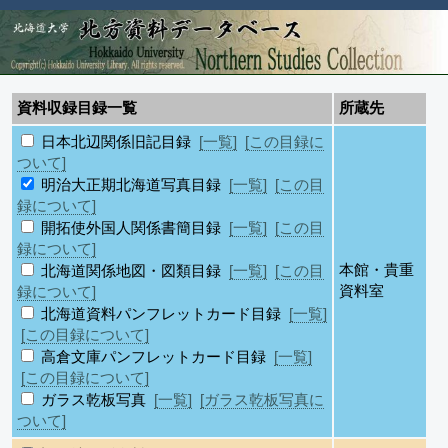
資料収録目録一覧
所蔵先
日本北辺関係旧記目録
[一覧]
[この目録に
ついて]
明治大正期北海道写真目録
[一覧]
[この目
録について]
開拓使外国人関係書簡目録
[一覧]
[この目
録について]
本館・貴重
北海道関係地図・図類目録
[一覧]
[この目
資料室
録について]
北海道資料パンフレットカード目録
[一覧]
[この目録について]
高倉文庫パンフレットカード目録
[一覧]
[この目録について]
ガラス乾板写真
[一覧]
[ガラス乾板写真に
ついて]