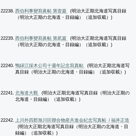
西伯利事變寫眞帖 第壹篇
(明治大正期北海道写真目録
（明治大正期の北海道・目録編）（追加収載）)
西伯利事變寫眞帖 第貮篇
(明治大正期北海道写真目録
（明治大正期の北海道・目録編）（追加収載）)
鴨緑江採木公司十週年記念寫真帖
(明治大正期北海道写
真目録（明治大正期の北海道・目録編）（追加収載）)
北海道大觀
(明治大正期北海道写真目録（明治大正期の
北海道・目録編）（追加収載）)
上川外四郡旭川区聯合物産共進会紀念写真帖 / 福井正造
(明治大正期北海道写真目録（明治大正期の北海道・目
録編）（追加収載）)