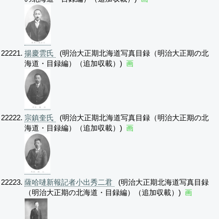
揚慶雲氏
(明治大正期北海道写真目録（明治大正期の北
海道・目録編）（追加収載）)
画
宗鎮奎氏
(明治大正期北海道写真目録（明治大正期の北
海道・目録編）（追加収載）)
画
薩哈嗹新報記者小出秀二君
(明治大正期北海道写真目録
（明治大正期の北海道・目録編）（追加収載）)
画