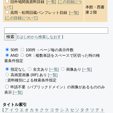
旧外地関係資料目録
[一覧]
[この目録につ
いて]
本館・西書
庫２階
高岡・松岡旧蔵パンフレット目録
[一覧]
[この目録について]
[
はじめから検索しなおす
]
50件
100件
: ページ毎の表示件数
AND
OR
: 複数単語をスペースで区切った時の検
索条件指定
指定なし
全文あり
[一覧]
画像あり
[一覧]
高画質画像 (IIIF) あり
[一覧]
: 資料種別による検索条件指定
申請不要（パブリックドメイン）の画像があるもののみ
表示
[一覧]
タイトル索引
[
ア
イ
ウ
エ
オ
カ
キ
ク
ケ
コ
サ
シ
ス
セ
ソ
タ
チ
ツ
テ
ト