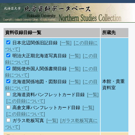
資料収録目録一覧
所蔵先
日本北辺関係旧記目録
[一覧]
[この目録に
ついて]
明治大正期北海道写真目録
[一覧]
[この目
録について]
開拓使外国人関係書簡目録
[一覧]
[この目
録について]
本館・貴重
北海道関係地図・図類目録
[一覧]
[この目
資料室
録について]
北海道資料パンフレットカード目録
[一覧]
[この目録について]
高倉文庫パンフレットカード目録
[一覧]
[この目録について]
ガラス乾板写真
[一覧]
[ガラス乾板写真に
ついて]