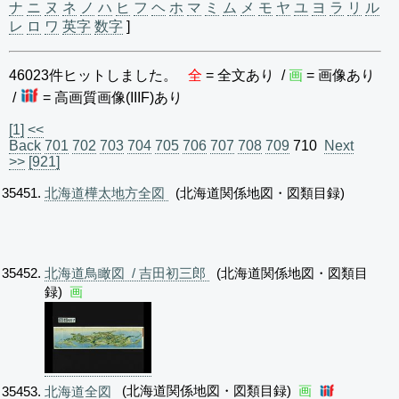
ナ
ニ
ヌ
ネ
ノ
ハ
ヒ
フ
ヘ
ホ
マ
ミ
ム
メ
モ
ヤ
ユ
ヨ
ラ
リ
ル
レ
ロ
ワ
英字
数字
]
46023件ヒットしました。
全
= 全文あり /
画
= 画像あり
/
= 高画質画像(IIIF)あり
[1]
<<
Back
701
702
703
704
705
706
707
708
709
710
Next
>>
[921]
北海道樺太地方全図
(北海道関係地図・図類目録)
北海道鳥瞰図 / 吉田初三郎
(北海道関係地図・図類目
録)
画
北海道全図
(北海道関係地図・図類目録)
画