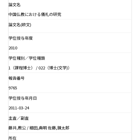
論文名
中国仏教における儀礼の研究
論文名(欧文)
学位授与年度
2010
学位種別／学位種類
1（課程博士） / 022（博士(文学)）
報告番号
9765
学位授与年月日
2011-03-24
主査／副査
藤井,教公 / 細田,典明 佐藤,錬太郎
所在