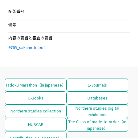
配架番号
備考
内容の要旨と審査の要旨
9765_sakamoto.pdf
Tadoku Marathon（in japanese）
E-Journals
E-Books
Databases
Northern studies digital
Northern studies collection
exhibitions
The Class of made-to-order（in
HUSCAP
japanese）
Contribution（in japanese）