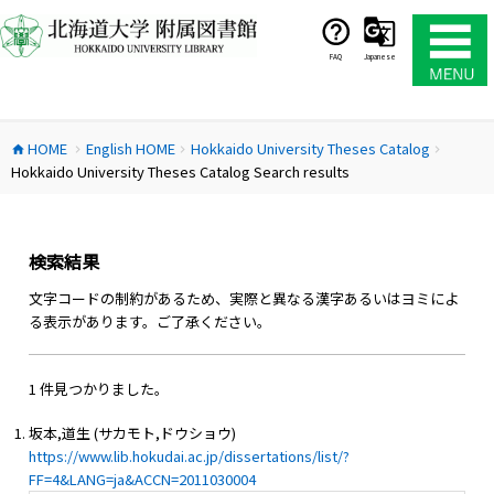
コ
ン
テ
FAQ
Japanese
ン
ツ
へ
HOME
English HOME
Hokkaido University Theses Catalog
ス
home
chevron_right
chevron_right
chevron_right
Hokkaido University Theses Catalog Search results
キ
ッ
プ
検索結果
文字コードの制約があるため、実際と異なる漢字あるいはヨミによ
る表示があります。ご了承ください。
1 件見つかりました。
坂本,道生 (サカモト,ドウショウ)
https://www.lib.hokudai.ac.jp/dissertations/list/?
FF=4&LANG=ja&ACCN=2011030004