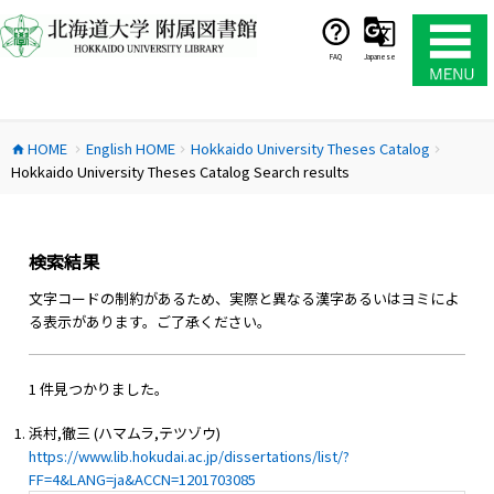
コ
ン
テ
FAQ
Japanese
ン
ツ
へ
HOME
English HOME
Hokkaido University Theses Catalog
ス
home
chevron_right
chevron_right
chevron_right
Hokkaido University Theses Catalog Search results
キ
ッ
プ
検索結果
文字コードの制約があるため、実際と異なる漢字あるいはヨミによ
る表示があります。ご了承ください。
1 件見つかりました。
浜村,徹三 (ハマムラ,テツゾウ)
https://www.lib.hokudai.ac.jp/dissertations/list/?
FF=4&LANG=ja&ACCN=1201703085