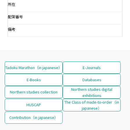
所在
配架番号
備考
Tadoku Marathon（in japanese）
E-Journals
E-Books
Databases
Northern studies digital
Northern studies collection
exhibitions
The Class of made-to-order（in
HUSCAP
japanese）
Contribution（in japanese）