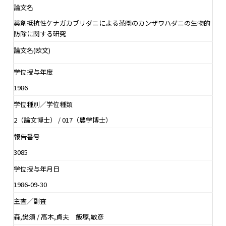
論文名
薬剤抵抗性ケナガカブリダニによる茶園のカンザワハダニの生物的
防除に関する研究
論文名(欧文)
学位授与年度
1986
学位種別／学位種類
2（論文博士） / 017（農学博士）
報告番号
3085
学位授与年月日
1986-09-30
主査／副査
森,樊須 / 高木,貞夫 飯塚,敏彦