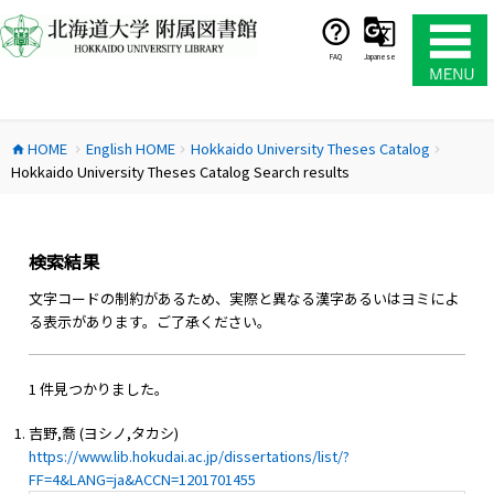
コ
ン
テ
FAQ
Japanese
ン
ツ
へ
HOME
English HOME
Hokkaido University Theses Catalog
ス
home
chevron_right
chevron_right
chevron_right
Hokkaido University Theses Catalog Search results
キ
ッ
プ
検索結果
文字コードの制約があるため、実際と異なる漢字あるいはヨミによ
る表示があります。ご了承ください。
1 件見つかりました。
吉野,喬 (ヨシノ,タカシ)
https://www.lib.hokudai.ac.jp/dissertations/list/?
FF=4&LANG=ja&ACCN=1201701455