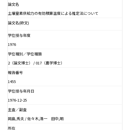
論文名
土壌窒素供給力の有効積算温度による推定法について
論文名(欧文)
学位授与年度
1976
学位種別／学位種類
2（論文博士） / 017（農学博士）
報告番号
1455
学位授与年月日
1976-12-25
主査／副査
岡島,秀夫 / 佐々木,清一 田中,明
所在