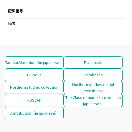
配架番号
備考
Tadoku Marathon（in japanese）
E-Journals
E-Books
Databases
Northern studies digital
Northern studies collection
exhibitions
The Class of made-to-order（in
HUSCAP
japanese）
Contribution（in japanese）