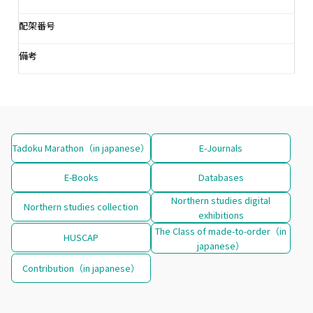
配架番号
備考
Tadoku Marathon（in japanese）
E-Journals
E-Books
Databases
Northern studies digital
Northern studies collection
exhibitions
The Class of made-to-order（in
HUSCAP
japanese）
Contribution（in japanese）