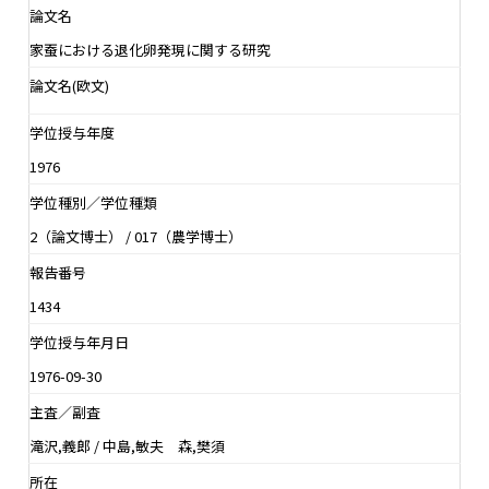
論文名
家蚕における退化卵発現に関する研究
論文名(欧文)
学位授与年度
1976
学位種別／学位種類
2（論文博士） / 017（農学博士）
報告番号
1434
学位授与年月日
1976-09-30
主査／副査
滝沢,義郎 / 中島,敏夫 森,樊須
所在