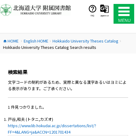
コ
ン
テ
FAQ
Japanese
ン
ツ
へ
HOME
English HOME
Hokkaido University Theses Catalog
ス
home
chevron_right
chevron_right
chevron_right
Hokkaido University Theses Catalog Search results
キ
ッ
プ
検索結果
文字コードの制約があるため、実際と異なる漢字あるいはヨミによ
る表示があります。ご了承ください。
1 件見つかりました。
戸谷,和夫 (トタニ,カズオ)
https://www.lib.hokudai.ac.jp/dissertations/list/?
FF=4&LANG=ja&ACCN=1201701434