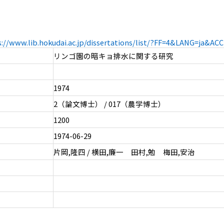
s://www.lib.hokudai.ac.jp/dissertations/list/?FF=4&LANG=ja&A
リンゴ園の暗キョ排水に関する研究
1974
2（論文博士） / 017（農学博士）
1200
1974-06-29
片岡,隆四 / 横田,廉一 田村,勉 梅田,安治