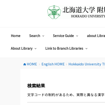
コ
ン
テ
ン
ツ
へ
ス
Home
Search
Service Guide
about Libra
キ
ッ
プ
About Library
Link to Branch Libraries
HOME
English HOME
Hokkaido University T
home
chevron_right
chevron_right
検索結果
文字コードの制約があるため、実際と異なる漢字