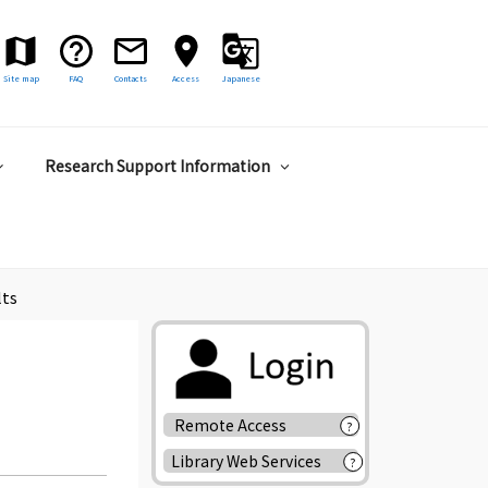
Site map
FAQ
Contacts
Access
Japanese
Research Support Information
lts
Remote Access
?
Library Web Services
?