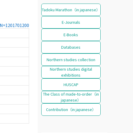
Tadoku Marathon（in japanese）
E-Journals
CCN=1201701200
E-Books
Databases
Northern studies collection
Northern studies digital
exhibitions
HUSCAP
The Class of made-to-order（in
japanese）
Contribution（in japanese）