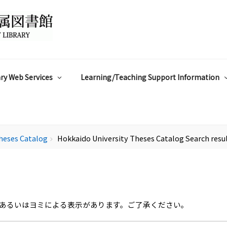
ry Web Services
Learning/Teaching Support Information
heses Catalog
Hokkaido University Theses Catalog Search resu
chevron_right
あるいはヨミによる表示があります。ご了承ください。