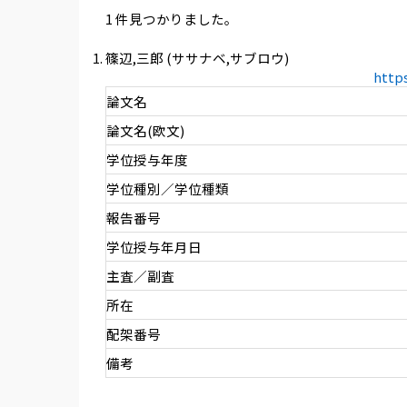
1 件見つかりました。
篠辺,三郎 (ササナベ,サブロウ)
http
論文名
論文名(欧文)
学位授与年度
学位種別／学位種類
報告番号
学位授与年月日
主査／副査
所在
配架番号
備考