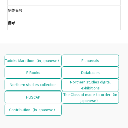
配架番号
備考
Tadoku Marathon（in japanese）
E-Journals
E-Books
Databases
Northern studies digital
Northern studies collection
exhibitions
The Class of made-to-order（in
HUSCAP
japanese）
Contribution（in japanese）