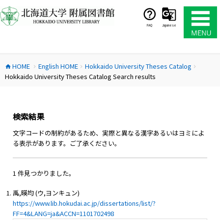
コ
ン
テ
FAQ
Japanese
ン
ツ
へ
HOME
English HOME
Hokkaido University Theses Catalog
ス
home
chevron_right
chevron_right
chevron_right
Hokkaido University Theses Catalog Search results
キ
ッ
プ
検索結果
文字コードの制約があるため、実際と異なる漢字あるいはヨミによ
る表示があります。ご了承ください。
1 件見つかりました。
禹,暎均 (ウ,ヨンキュン)
https://www.lib.hokudai.ac.jp/dissertations/list/?
FF=4&LANG=ja&ACCN=1101702498