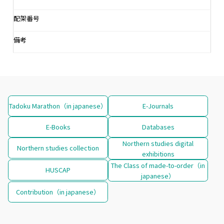
配架番号
備考
Tadoku Marathon（in japanese）
E-Journals
E-Books
Databases
Northern studies digital
Northern studies collection
exhibitions
The Class of made-to-order（in
HUSCAP
japanese）
Contribution（in japanese）