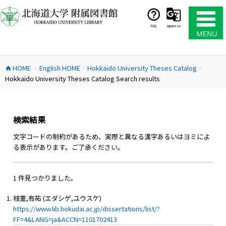
コ
ン
テ
FAQ
Japanese
ン
ツ
へ
HOME
English HOME
Hokkaido University Theses Catalog
ス
home
chevron_right
chevron_right
chevron_right
Hokkaido University Theses Catalog Search results
キ
ッ
プ
検索結果
文字コードの制約があるため、実際と異なる漢字あるいはヨミによ
る表示があります。ご了承ください。
1 件見つかりました。
枝重,有祐 (エダシゲ,ユウスケ)
https://www.lib.hokudai.ac.jp/dissertations/list/?
FF=4&LANG=ja&ACCN=1101702413