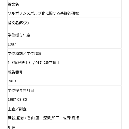
論文名
ソルボリシスパルプ化に関する基礎的研究
論文名(欧文)
学位授与年度
1987
学位種別／学位種類
1（課程博士） / 017（農学博士）
報告番号
2413
学位授与年月日
1987-09-30
主査／副査
笹谷,宜志 / 香山,彊 深沢,和三 佐野,嘉拓
所在