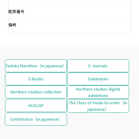
配架番号
備考
Tadoku Marathon（in japanese）
E-Journals
E-Books
Databases
Northern studies digital
Northern studies collection
exhibitions
The Class of made-to-order（in
HUSCAP
japanese）
Contribution（in japanese）