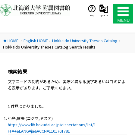
コ
ン
テ
FAQ
Japanese
ン
ツ
へ
HOME
English HOME
Hokkaido University Theses Catalog
ス
home
chevron_right
chevron_right
chevron_right
Hokkaido University Theses Catalog Search results
キ
ッ
プ
検索結果
文字コードの制約があるため、実際と異なる漢字あるいはヨミによ
る表示があります。ご了承ください。
1 件見つかりました。
小島,康夫 (コジマ,ヤスオ)
https://www.lib.hokudai.ac.jp/dissertations/list/?
FF=4&LANG=ja&ACCN=1101701781