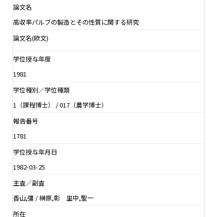
論文名
高収率パルブの製造とその性質に関する研究
論文名(欧文)
学位授与年度
1981
学位種別／学位種類
1（課程博士） / 017（農学博士）
報告番号
1781
学位授与年月日
1982-03-25
主査／副査
香山,彊 / 榊原,彰 里中,聖一
所在