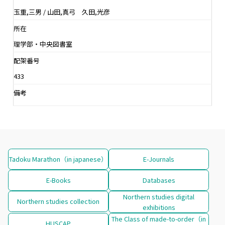
玉重,三男 / 山田,真弓 久田,光彦
所在
理学部・中央図書室
配架番号
433
備考
Tadoku Marathon（in japanese）
E-Journals
E-Books
Databases
Northern studies digital
Northern studies collection
exhibitions
The Class of made-to-order（in
HUSCAP