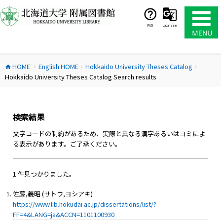
コ
ン
テ
FAQ
Japanese
ン
ツ
へ
HOME
English HOME
Hokkaido University Theses Catalog
ス
home
chevron_right
chevron_right
chevron_right
Hokkaido University Theses Catalog Search results
キ
ッ
プ
検索結果
文字コードの制約があるため、実際と異なる漢字あるいはヨミによ
る表示があります。ご了承ください。
1 件見つかりました。
佐藤,義昭 (サトウ,ヨシアキ)
https://www.lib.hokudai.ac.jp/dissertations/list/?
FF=4&LANG=ja&ACCN=1101100930