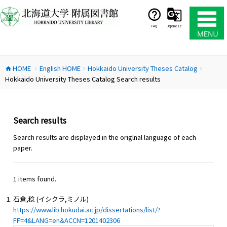
コ
ン
テ
FAQ
Japanese
ン
ツ
へ
HOME
English HOME
Hokkaido University Theses Catalog
ス
home
chevron_right
chevron_right
chevron_right
Hokkaido University Theses Catalog Search results
キ
ッ
プ
Search results
Search results are displayed in the origlnal language of each
paper.
1 items found.
石倉,稔 (イシクラ,ミノル)
https://www.lib.hokudai.ac.jp/dissertations/list/?
FF=4&LANG=en&ACCN=1201402306