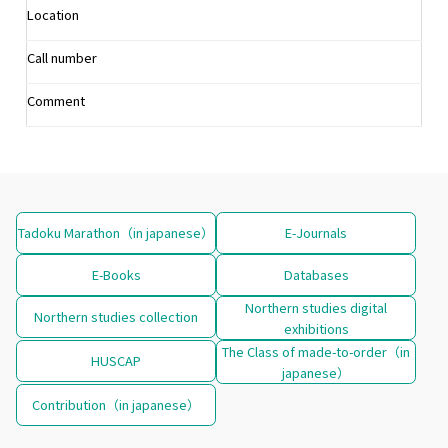
Location
Call number
Comment
Tadoku Marathon（in japanese）
E-Journals
E-Books
Databases
Northern studies digital
Northern studies collection
exhibitions
The Class of made-to-order（in
HUSCAP
japanese）
Contribution（in japanese）