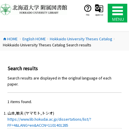
コ
ン
テ
FAQ
Japanese
ン
ツ
へ
HOME
English HOME
Hokkaido University Theses Catalog
ス
home
chevron_right
chevron_right
chevron_right
Hokkaido University Theses Catalog Search results
キ
ッ
プ
Search results
Search results are displayed in the origlnal language of each
paper.
1 items found.
山本,敏夫 (ヤマモト,トシオ)
https://www.lib.hokudai.ac.jp/dissertations/list/?
FF=4&LANG=en&ACCN=1101401285