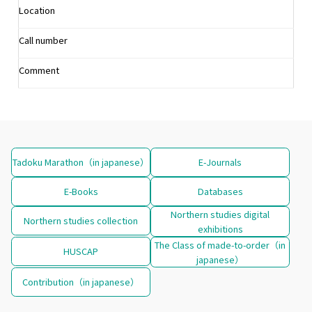
Location
Call number
Comment
Tadoku Marathon（in japanese）
E-Journals
E-Books
Databases
Northern studies digital
Northern studies collection
exhibitions
The Class of made-to-order（in
HUSCAP
japanese）
Contribution（in japanese）