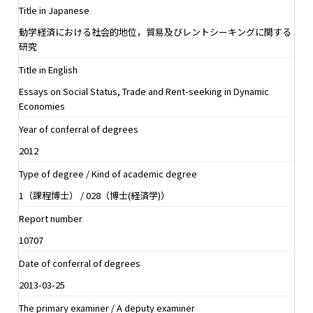
Title in Japanese
動学経済における社会的地位，貿易及びレントシーキングに関する
研究
Title in English
Essays on Social Status, Trade and Rent-seeking in Dynamic
Economies
Year of conferral of degrees
2012
Type of degree / Kind of academic degree
1（課程博士） / 028（博士(経済学)）
Report number
10707
Date of conferral of degrees
2013-03-25
The primary examiner / A deputy examiner