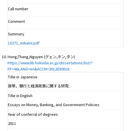
Call number
Comment
Summary
10271_mikami.pdf
Hong,Thang,Nguyen (グェン,ホン,タン)
https://www.lib.hokudai.ac.jp/dissertations/list/?
FF=4&LANG=en&ACCN=2012030016
Title in Japanese
貨幣，銀行と経済政策に関する研究
Title in English
Essays on Money, Banking, and Government Policies
Year of conferral of degrees
2011