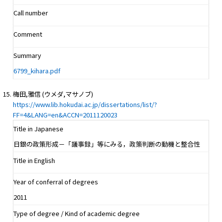
Call number
Comment
Summary
6799_kihara.pdf
梅田,雅信 (ウメダ,マサノブ)
https://www.lib.hokudai.ac.jp/dissertations/list/?
FF=4&LANG=en&ACCN=2011120023
Title in Japanese
日銀の政策形成－「議事録」等にみる，政策判断の動機と整合性
Title in English
Year of conferral of degrees
2011
Type of degree / Kind of academic degree