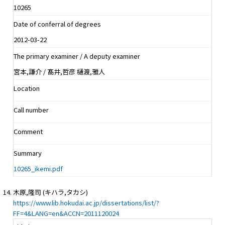
10265
Date of conferral of degrees
2012-03-22
The primary examiner / A deputy examiner
宮本,謙介 / 髙井,哲彦 樋渡,雅人
Location
Call number
Comment
Summary
10265_ikemi.pdf
木原,隆司 (キハラ,タカシ)
https://www.lib.hokudai.ac.jp/dissertations/list/?
FF=4&LANG=en&ACCN=2011120024