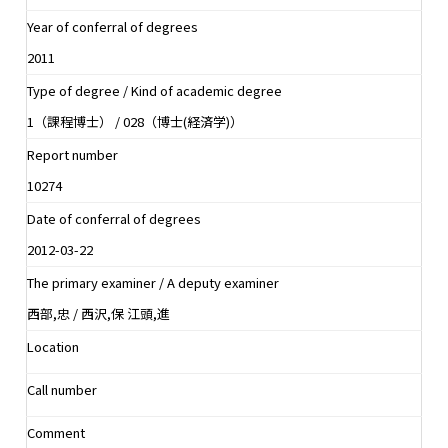
Year of conferral of degrees
2011
Type of degree / Kind of academic degree
1（課程博士） / 028（博士(経済学)）
Report number
10274
Date of conferral of degrees
2012-03-22
The primary examiner / A deputy examiner
西部,忠 / 西沢,保 江頭,進
Location
Call number
Comment