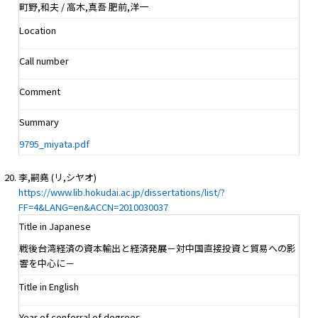
町野,和夫 / 高木,真吾 肥前,洋一
Location
Call number
Comment
Summary
9795_miyata.pdf
李,嗣堯 (リ,シヤオ)
https://www.lib.hokudai.ac.jp/dissertations/list/?
FF=4&LANG=en&ACCN=2010030037
Title in Japanese
戦後台湾経済の資本輸出と経済発展－対中国直接投資と貿易への影
響を中心に－
Title in English
Year of conferral of degrees