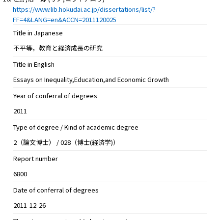
https://www.lib.hokudai.ac.jp/dissertations/list/?
FF=4&LANG=en&ACCN=2011120025
Title in Japanese
不平等，教育と経済成長の研究
Title in English
Essays on Inequality,Education,and Economic Growth
Year of conferral of degrees
2011
Type of degree / Kind of academic degree
2（論文博士） / 028（博士(経済学)）
Report number
6800
Date of conferral of degrees
2011-12-26