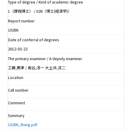
Type of degree / Kind of academic degree
1（課程博士） / 028（博士(経済学)）
Report number
10266
Date of conferral of degrees
2012-03-22
The primary examiner / A deputy examiner
工藤,教孝 / 板谷,淳一 大土井,涼二
Location
Call number
Comment
Summary
10266_thang.pdf