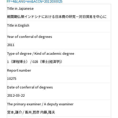
FF=4&LANG=en&ACCN=2012030025
Title in Japanese
戦間期仏領インドシナにおける日本商の研究－対日貿易を中心に
Title in English
Year of conferral of degrees
2011
Type of degree / Kind of academic degree
1（課程博士） / 028（博士(経済学)）
Report number
10275
Date of conferral of degrees
2012-03-22
The primary examiner / A deputy examiner
宮本,謙介 / 髙井,哲彦 内藤,隆夫