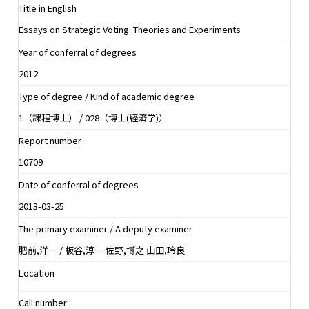
Title in English
Essays on Strategic Voting: Theories and Experiments
Year of conferral of degrees
2012
Type of degree / Kind of academic degree
1（課程博士） / 028（博士(経済学)）
Report number
10709
Date of conferral of degrees
2013-03-25
The primary examiner / A deputy examiner
肥前,洋一 / 板谷,淳一 佐野,博之 山田,玲良
Location
Call number