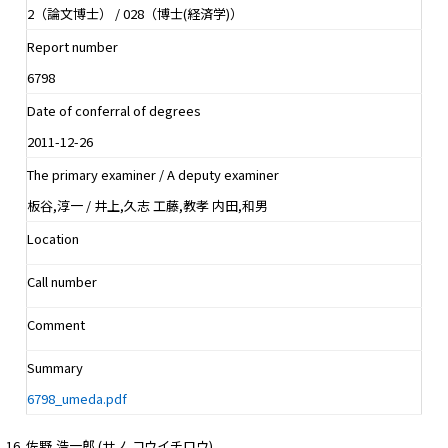
2（論文博士） / 028（博士(経済学)）
Report number
6798
Date of conferral of degrees
2011-12-26
The primary examiner / A deputy examiner
板谷,淳一 / 井上,久志 工藤,教孝 内田,和男
Location
Call number
Comment
Summary
6798_umeda.pdf
佐野,浩一郎 (サノ,コウイチロウ)