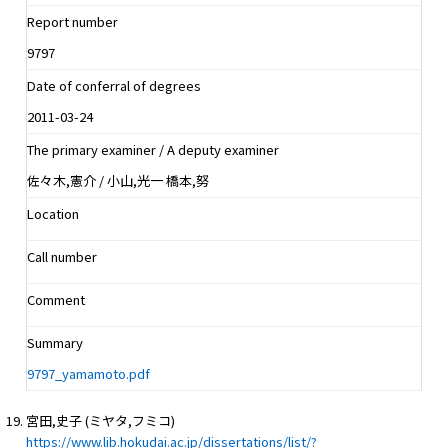
Report number
9797
Date of conferral of degrees
2011-03-24
The primary examiner / A deputy examiner
佐々木,憲介 / 小山,光一 橋本,努
Location
Call number
Comment
Summary
9797_yamamoto.pdf
宮田,史子 (ミヤタ,フミコ)
https://www.lib.hokudai.ac.jp/dissertations/list/?