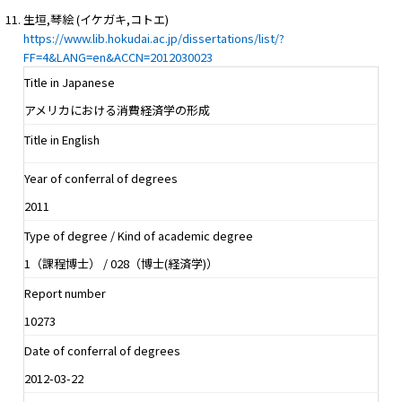
生垣,琴絵 (イケガキ,コトエ)
https://www.lib.hokudai.ac.jp/dissertations/list/?
FF=4&LANG=en&ACCN=2012030023
Title in Japanese
アメリカにおける消費経済学の形成
Title in English
Year of conferral of degrees
2011
Type of degree / Kind of academic degree
1（課程博士） / 028（博士(経済学)）
Report number
10273
Date of conferral of degrees
2012-03-22