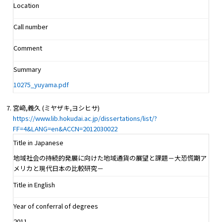
Location
Call number
Comment
Summary
10275_yuyama.pdf
宮﨑,義久 (ミヤザキ,ヨシヒサ)
https://www.lib.hokudai.ac.jp/dissertations/list/?
FF=4&LANG=en&ACCN=2012030022
Title in Japanese
地域社会の持続的発展に向けた地域通貨の展望と課題－大恐慌期ア
メリカと現代日本の比較研究－
Title in English
Year of conferral of degrees
2011