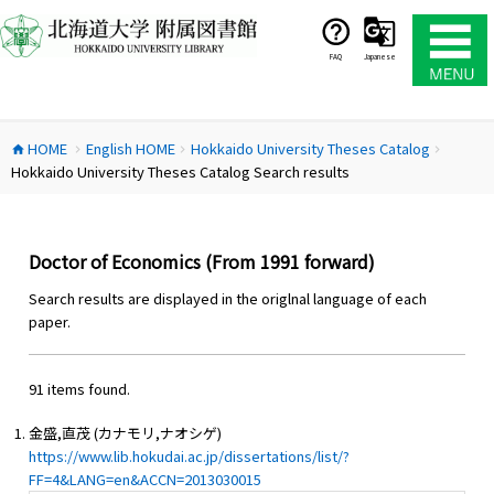
コ
ン
テ
FAQ
Japanese
ン
ツ
へ
HOME
English HOME
Hokkaido University Theses Catalog
ス
home
chevron_right
chevron_right
chevron_right
Hokkaido University Theses Catalog Search results
キ
ッ
プ
Doctor of Economics (From 1991 forward)
Search results are displayed in the origlnal language of each
paper.
91 items found.
金盛,直茂 (カナモリ,ナオシゲ)
https://www.lib.hokudai.ac.jp/dissertations/list/?
FF=4&LANG=en&ACCN=2013030015