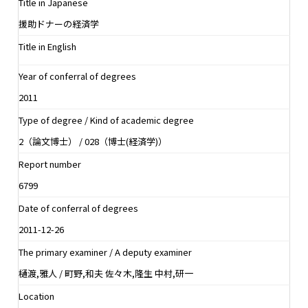
Title in Japanese
援助ドナーの経済学
Title in English
Year of conferral of degrees
2011
Type of degree / Kind of academic degree
2（論文博士） / 028（博士(経済学)）
Report number
6799
Date of conferral of degrees
2011-12-26
The primary examiner / A deputy examiner
樋渡,雅人 / 町野,和夫 佐々木,隆生 中村,研一
Location