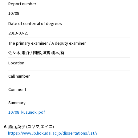
Report number
10708
Date of conferral of degrees
2013-03-25
The primary examiner / A deputy examiner
佐々木,憲介 / 岡部,洋實 橋本,努
Location
Call number
Comment
Summary
10708_kusunoki.pdf
湯山,英子 (ユヤマ,エイコ)
https://www.lib.hokudai.ac.jp/dissertations/list/?