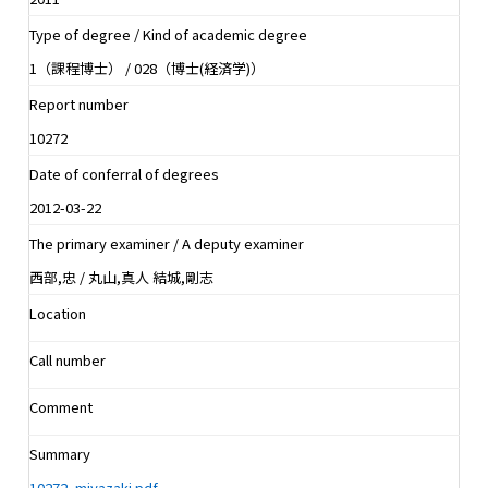
Type of degree / Kind of academic degree
1（課程博士） / 028（博士(経済学)）
Report number
10272
Date of conferral of degrees
2012-03-22
The primary examiner / A deputy examiner
西部,忠 / 丸山,真人 結城,剛志
Location
Call number
Comment
Summary
10272_miyazaki.pdf