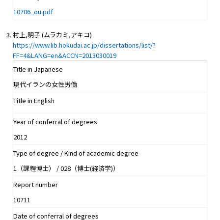
10706_ou.pdf
村上,明子 (ムラカミ,アキコ)
https://www.lib.hokudai.ac.jp/dissertations/list/?
FF=4&LANG=en&ACCN=2013030019
Title in Japanese
現代イランの女性労働
Title in English
Year of conferral of degrees
2012
Type of degree / Kind of academic degree
1（課程博士） / 028（博士(経済学)）
Report number
10711
Date of conferral of degrees