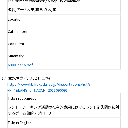
The primary examiner / A deputy examiner
板谷,淳一 / 内田,和男 八木,匡
Location
Call number
Comment
Summary
6800_sano.pdf
佐野,博之 (サノ,ヒロユキ)
https://www.lib.hokudai.ac.jp/dissertations/list/?
FF=4&LANG=en&ACCN=2011090091
Title in Japanese
レント・シーキング活動の社会的費用におけるレント消失問題に対
するゲーム論的アプローチ
Title in English