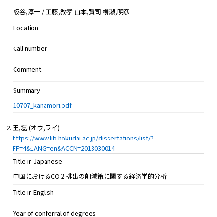
板谷,淳一 / 工藤,教孝 山本,賢司 柳瀬,明彦
Location
Call number
Comment
Summary
10707_kanamori.pdf
王,磊 (オウ,ライ)
https://www.lib.hokudai.ac.jp/dissertations/list/?
FF=4&LANG=en&ACCN=2013030014
Title in Japanese
中国におけるCO２排出の削減策に関する経済学的分析
Title in English
Year of conferral of degrees