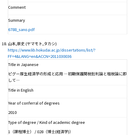
Comment
Summary
6788_sano.pdf
山本,崇史 (ヤマモト,タカシ)
https://www.lib.hokudai.ac.jp/dissertations/list/?
FF=4&LANG=en&ACCN=2011030036
Title in Japanese
ピグー厚生経済学の形成と応用 ―初期保護関税批判論と租税論に即
して―
Title in English
Year of conferral of degrees
2010
Type of degree / Kind of academic degree
1（課程博士） / 028（博士(経済学)）