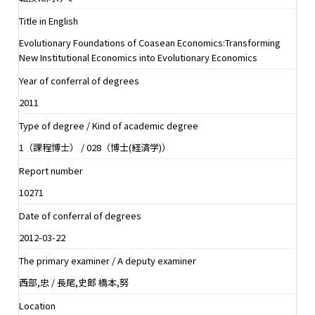
Title in English
Evolutionary Foundations of Coasean Economics:Transforming
New Institutional Economics into Evolutionary Economics
Year of conferral of degrees
2011
Type of degree / Kind of academic degree
1（課程博士） / 028（博士(経済学)）
Report number
10271
Date of conferral of degrees
2012-03-22
The primary examiner / A deputy examiner
西部,忠 / 長尾,史郎 橋本,努
Location