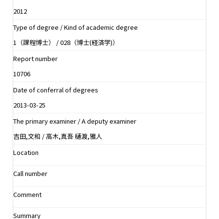
2012
Type of degree / Kind of academic degree
1（課程博士） / 028（博士(経済学)）
Report number
10706
Date of conferral of degrees
2013-03-25
The primary examiner / A deputy examiner
吉田,文和 / 高木,真吾 樋渡,雅人
Location
Call number
Comment
Summary