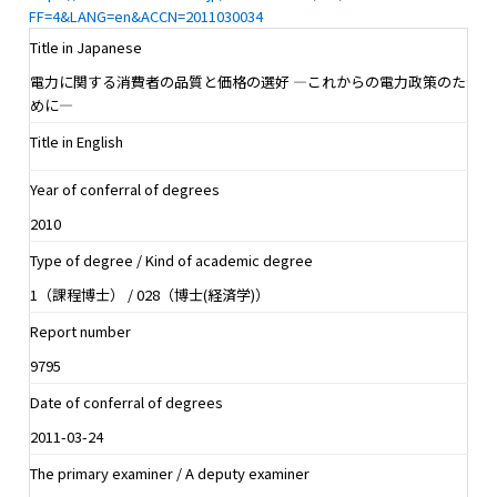
FF=4&LANG=en&ACCN=2011030034
Title in Japanese
電力に関する消費者の品質と価格の選好 ―これからの電力政策のた
めに―
Title in English
Year of conferral of degrees
2010
Type of degree / Kind of academic degree
1（課程博士） / 028（博士(経済学)）
Report number
9795
Date of conferral of degrees
2011-03-24
The primary examiner / A deputy examiner