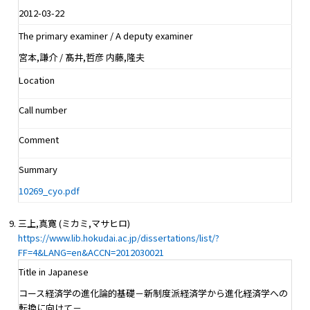
2012-03-22
The primary examiner / A deputy examiner
宮本,謙介 / 髙井,哲彦 内藤,隆夫
Location
Call number
Comment
Summary
10269_cyo.pdf
三上,真寛 (ミカミ,マサヒロ)
https://www.lib.hokudai.ac.jp/dissertations/list/?
FF=4&LANG=en&ACCN=2012030021
Title in Japanese
コース経済学の進化論的基礎－新制度派経済学から進化経済学への
転換に向けて－