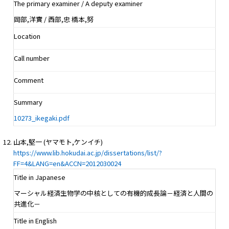
The primary examiner / A deputy examiner
岡部,洋實 / 西部,忠 橋本,努
Location
Call number
Comment
Summary
10273_ikegaki.pdf
山本,堅一 (ヤマモト,ケンイチ)
https://www.lib.hokudai.ac.jp/dissertations/list/?
FF=4&LANG=en&ACCN=2012030024
Title in Japanese
マーシャル経済生物学の中核としての有機的成長論－経済と人間の
共進化－
Title in English