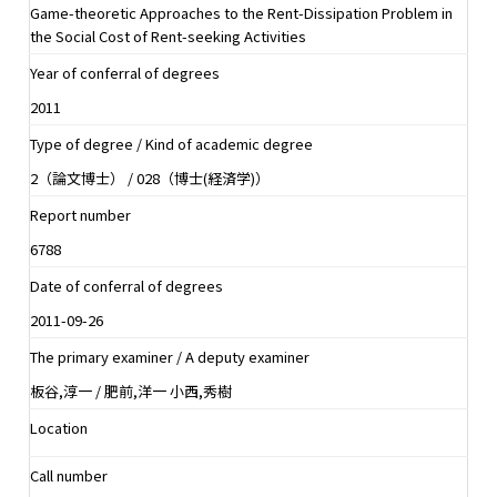
Game-theoretic Approaches to the Rent-Dissipation Problem in
the Social Cost of Rent-seeking Activities
Year of conferral of degrees
2011
Type of degree / Kind of academic degree
2（論文博士） / 028（博士(経済学)）
Report number
6788
Date of conferral of degrees
2011-09-26
The primary examiner / A deputy examiner
板谷,淳一 / 肥前,洋一 小西,秀樹
Location
Call number