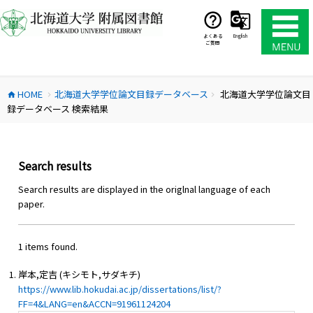
コ
ン
テ
よくある
English
ご質問
ン
ツ
へ
HOME
北海道大学学位論文目録データベース
北海道大学学位論文目
ス
home
chevron_right
chevron_right
録データベース 検索結果
キ
ッ
プ
Search results
Search results are displayed in the origlnal language of each
paper.
1 items found.
岸本,定吉 (キシモト,サダキチ)
https://www.lib.hokudai.ac.jp/dissertations/list/?
FF=4&LANG=en&ACCN=91961124204