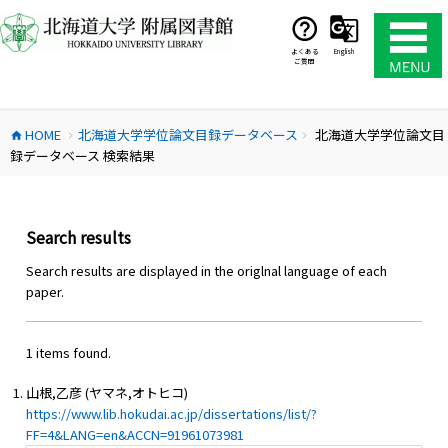
コ
ン
テ
よくある
English
ご質問
ン
ツ
へ
HOME
北海道大学学位論文目録データベース
北海道大学学位論文目
ス
home
chevron_right
chevron_right
録データベース 検索結果
キ
ッ
プ
Search results
Search results are displayed in the origlnal language of each
paper.
1 items found.
山根,乙彦 (ヤマネ,オトヒコ)
https://www.lib.hokudai.ac.jp/dissertations/list/?
FF=4&LANG=en&ACCN=91961073981