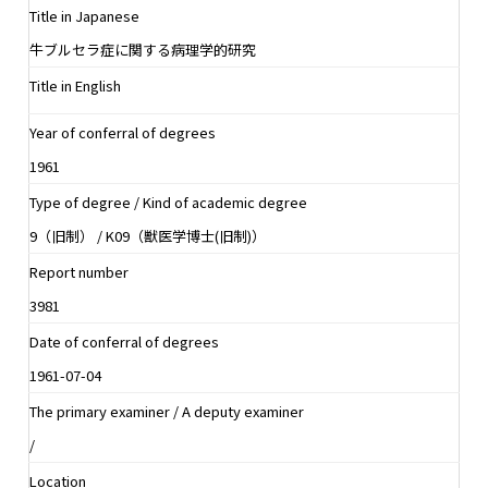
Title in Japanese
牛ブルセラ症に関する病理学的研究
Title in English
Year of conferral of degrees
1961
Type of degree / Kind of academic degree
9（旧制） / K09（獣医学博士(旧制)）
Report number
3981
Date of conferral of degrees
1961-07-04
The primary examiner / A deputy examiner
/
Location