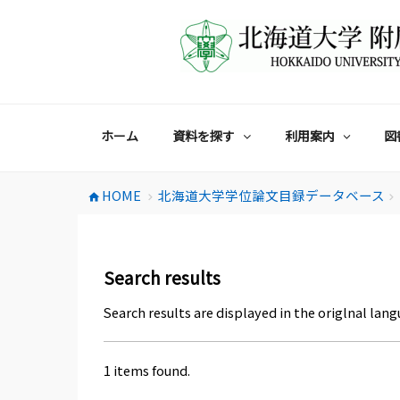
コ
ン
テ
ン
ツ
へ
ス
ホーム
資料を探す
利用案内
図
キ
ッ
プ
HOME
北海道大学学位論文目録データベース
home
chevron_right
chevron_right
Search results
Search results are displayed in the origlnal lang
1 items found.