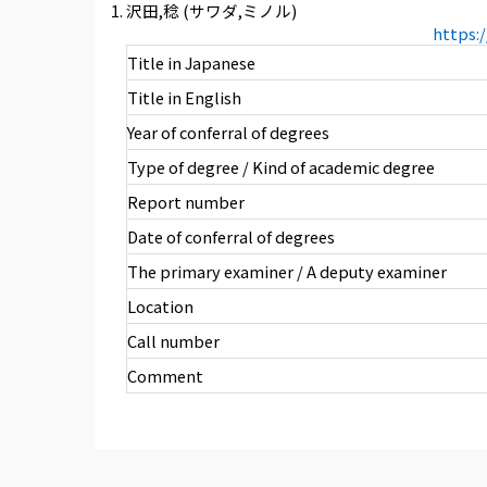
沢田,稔 (サワダ,ミノル)
https:
Title in Japanese
Title in English
Year of conferral of degrees
Type of degree / Kind of academic degree
Report number
Date of conferral of degrees
The primary examiner / A deputy examiner
Location
Call number
Comment