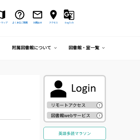
トマップ
よくあるご質問
お問合せ
アクセス
English
附属図書館について
図書館・室一覧
リモートアクセス
?
図書館webサービス
?
英語多読マラソン