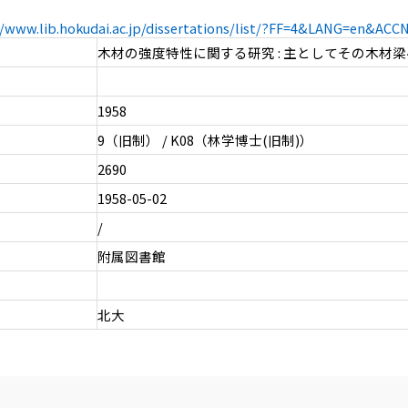
//www.lib.hokudai.ac.jp/dissertations/list/?FF=4&LANG=en&AC
木材の強度特性に関する研究 : 主としてその木材
1958
9（旧制） / K08（林学博士(旧制)）
2690
1958-05-02
/
附属図書館
北大