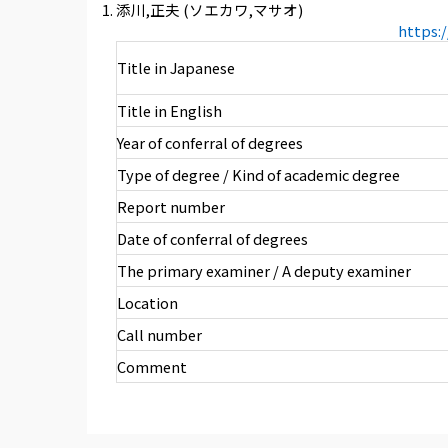
添川,正夫 (ソエカワ,マサオ)
https:
Title in Japanese
Title in English
Year of conferral of degrees
Type of degree / Kind of academic degree
Report number
Date of conferral of degrees
The primary examiner / A deputy examiner
Location
Call number
Comment