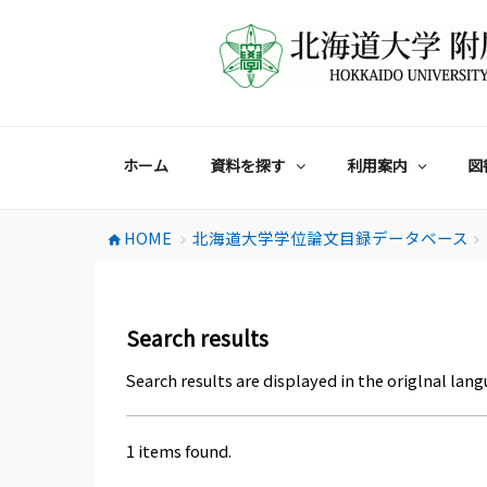
コ
ン
テ
ン
ツ
へ
ス
ホーム
資料を探す
利用案内
図
キ
ッ
プ
HOME
北海道大学学位論文目録データベース
home
chevron_right
chevron_right
Search results
Search results are displayed in the origlnal lang
1 items found.