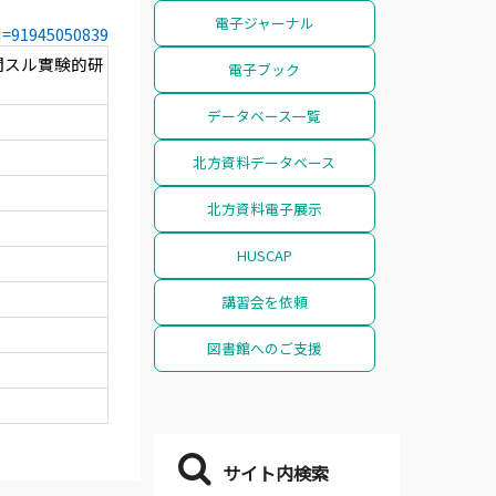
電子ジャーナル
CN=91945050839
関スル實験的研
電子ブック
データベース一覧
北方資料データベース
北方資料電子展示
HUSCAP
講習会を依頼
図書館へのご支援
サイト内検索