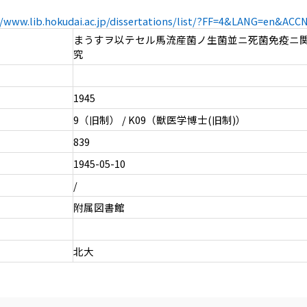
//www.lib.hokudai.ac.jp/dissertations/list/?FF=4&LANG=en&AC
まうすヲ以テセル馬流産菌ノ生菌並ニ死菌免疫ニ
究
1945
9（旧制） / K09（獣医学博士(旧制)）
839
1945-05-10
/
附属図書館
北大