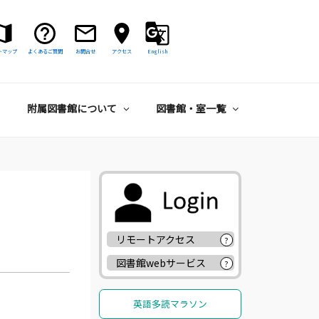
トマップ
よくあるご質問
お問合せ
アクセス
English
附属図書館について
図書館・室一覧
リモートアクセス
?
図書館webサービス
?
英語多読マラソン