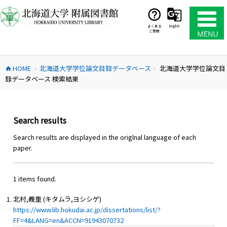
コ
ン
テ
よくある
English
ご質問
ン
ツ
へ
HOME
北海道大学学位論文目録データベース
北海道大学学位論文目
ス
home
chevron_right
chevron_right
録データベース 検索結果
キ
ッ
プ
Search results
Search results are displayed in the origlnal language of each
paper.
1 items found.
北村,義重 (キタムラ,ヨシシゲ)
https://www.lib.hokudai.ac.jp/dissertations/list/?
FF=4&LANG=en&ACCN=91943070732