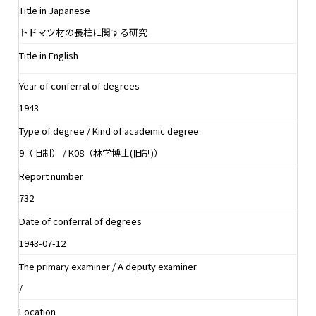
Title in Japanese
トドマツ材の長柱に関する研究
Title in English
Year of conferral of degrees
1943
Type of degree / Kind of academic degree
9（旧制） / K08（林学博士(旧制)）
Report number
732
Date of conferral of degrees
1943-07-12
The primary examiner / A deputy examiner
/
Location