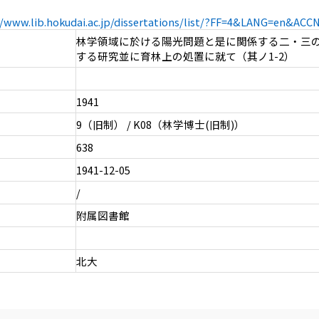
//www.lib.hokudai.ac.jp/dissertations/list/?FF=4&LANG=en&AC
林学領域に於ける陽光問題と是に関係する二・三
する研究並に育林上の処置に就て（其ノ1-2）
1941
9（旧制） / K08（林学博士(旧制)）
638
1941-12-05
/
附属図書館
北大