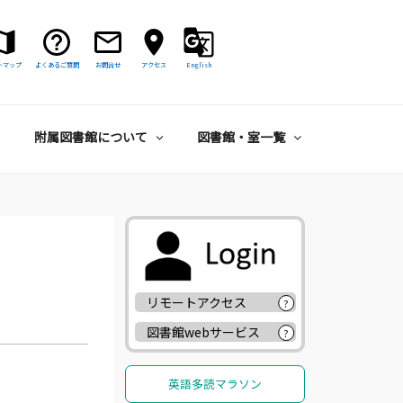
トマップ
よくあるご質問
お問合せ
アクセス
English
附属図書館について
図書館・室一覧
リモートアクセス
?
図書館webサービス
?
英語多読マラソン