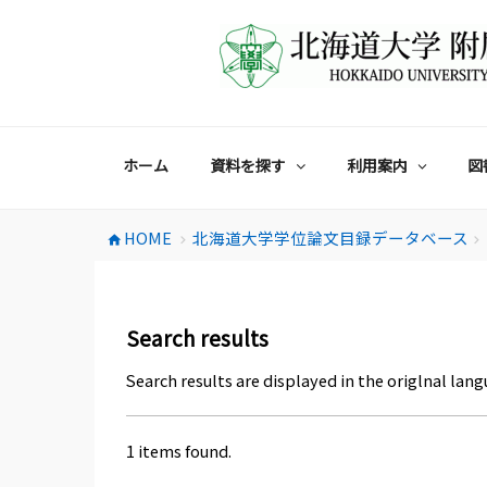
コ
ン
テ
ン
ツ
へ
ス
ホーム
資料を探す
利用案内
図
キ
ッ
プ
HOME
北海道大学学位論文目録データベース
home
chevron_right
chevron_right
Search results
Search results are displayed in the origlnal lang
1 items found.