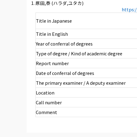
原田,泰 (ハラダ,ユタカ)
https:
Title in Japanese
Title in English
Year of conferral of degrees
Type of degree / Kind of academic degree
Report number
Date of conferral of degrees
The primary examiner / A deputy examiner
Location
Call number
Comment