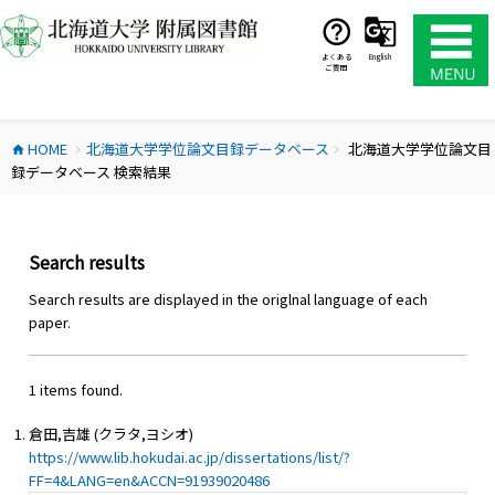
コ
ン
テ
よくある
English
ご質問
ン
ツ
へ
HOME
北海道大学学位論文目録データベース
北海道大学学位論文目
ス
home
chevron_right
chevron_right
録データベース 検索結果
キ
ッ
プ
Search results
Search results are displayed in the origlnal language of each
paper.
1 items found.
倉田,吉雄 (クラタ,ヨシオ)
https://www.lib.hokudai.ac.jp/dissertations/list/?
FF=4&LANG=en&ACCN=91939020486