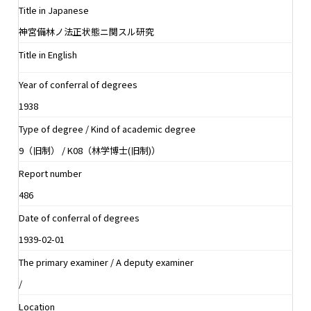
Title in Japanese
神宮備林ノ法正状態ニ関スル研究
Title in English
Year of conferral of degrees
1938
Type of degree / Kind of academic degree
9（旧制） / K08（林学博士(旧制)）
Report number
486
Date of conferral of degrees
1939-02-01
The primary examiner / A deputy examiner
/
Location