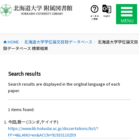
コ
ン
テ
よくある
English
ご質問
ン
ツ
へ
HOME
北海道大学学位論文目録データベース
北海道大学学位論文目
ス
home
chevron_right
chevron_right
録データベース 検索結果
キ
ッ
プ
Search results
Search results are displayed in the origlnal language of each
paper.
1 items found.
今田,敬一 (コンダ,ケイイチ)
https://www.lib.hokudai.ac.jp/dissertations/list/?
FF=4&LANG=en&ACCN=91933110259