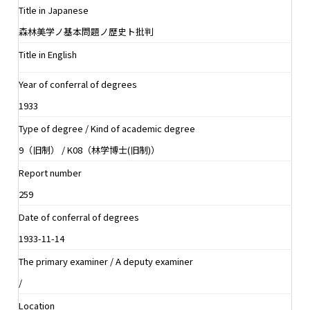
Title in Japanese
森林美学ノ基本問題ノ歴史ト批判
Title in English
Year of conferral of degrees
1933
Type of degree / Kind of academic degree
9（旧制） / K08（林学博士(旧制)）
Report number
259
Date of conferral of degrees
1933-11-14
The primary examiner / A deputy examiner
/
Location