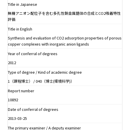
Title in Japanese
無機アニオン配位子を含む多孔性銅金属錯体の合成とCO2吸着特性
評価
Title in English
Synthesis and evaluation of CO2 adsorption properties of porous
copper complexes with inorganic anion ligands
Year of conferral of degrees
2012
Type of degree / Kind of academic degree
1（課程博士） / 040（博士(環境科学)）
Report number
10892
Date of conferral of degrees
2013-03-25
The primary examiner / A deputy examiner