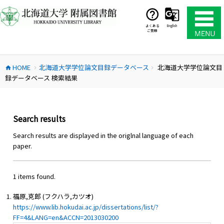
コ
ン
テ
よくある
English
ご質問
ン
ツ
へ
HOME
北海道大学学位論文目録データベース
北海道大学学位論文目
ス
home
chevron_right
chevron_right
録データベース 検索結果
キ
ッ
プ
Search results
Search results are displayed in the origlnal language of each
paper.
1 items found.
福原,克郎 (フクハラ,カツオ)
https://www.lib.hokudai.ac.jp/dissertations/list/?
FF=4&LANG=en&ACCN=2013030200