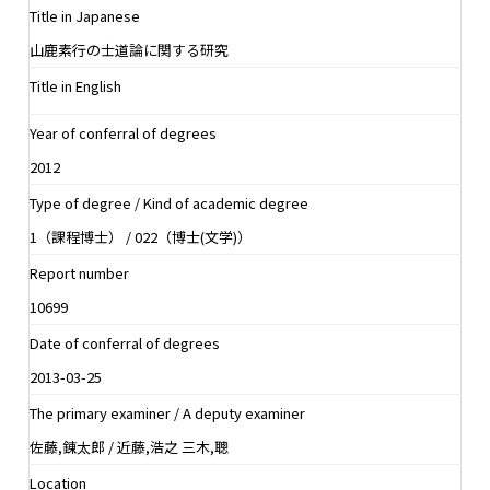
Title in Japanese
山鹿素行の士道論に関する研究
Title in English
Year of conferral of degrees
2012
Type of degree / Kind of academic degree
1（課程博士） / 022（博士(文学)）
Report number
10699
Date of conferral of degrees
2013-03-25
The primary examiner / A deputy examiner
佐藤,錬太郎 / 近藤,浩之 三木,聰
Location