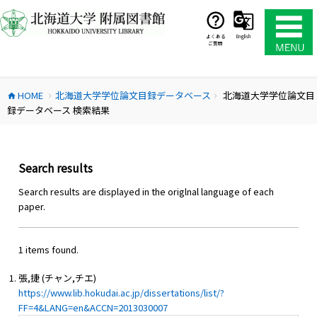
コ
ン
テ
よくある
English
ご質問
ン
ツ
へ
HOME
北海道大学学位論文目録データベース
北海道大学学位論文目
ス
home
chevron_right
chevron_right
録データベース 検索結果
キ
ッ
プ
Search results
Search results are displayed in the origlnal language of each
paper.
1 items found.
張,捷 (チャン,チエ)
https://www.lib.hokudai.ac.jp/dissertations/list/?
FF=4&LANG=en&ACCN=2013030007