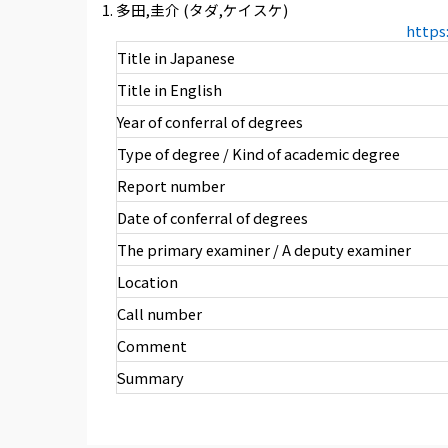
多田,圭介 (タダ,ケイスケ)
https
Title in Japanese
Title in English
Year of conferral of degrees
Type of degree / Kind of academic degree
Report number
Date of conferral of degrees
The primary examiner / A deputy examiner
Location
Call number
Comment
Summary