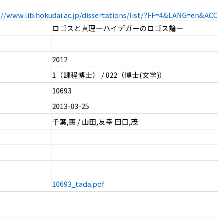
://www.lib.hokudai.ac.jp/dissertations/list/?FF=4&LANG=en&A
ロゴスと真理―ハイデガーのロゴス論―
2012
1（課程博士） / 022（博士(文学)）
10693
2013-03-25
千葉,惠 / 山田,友幸 田口,茂
10693_tada.pdf