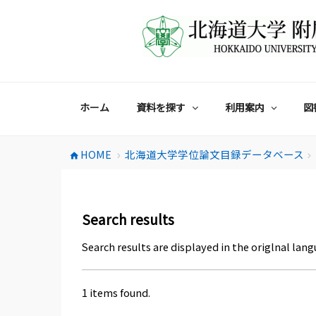
コ
ン
テ
ン
ツ
へ
ス
ホーム
資料を探す
利用案内
図
キ
ッ
プ
HOME
北海道大学学位論文目録データベース
home
chevron_right
chevron_right
Search results
Search results are displayed in the origlnal lang
1 items found.