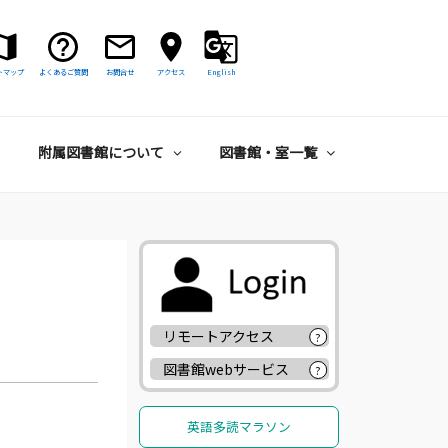
トマップ
よくあるご質問
お問合せ
アクセス
English
附属図書館について
図書館・室一覧
リモートアクセス
?
図書館webサービス
?
英語多読マラソン