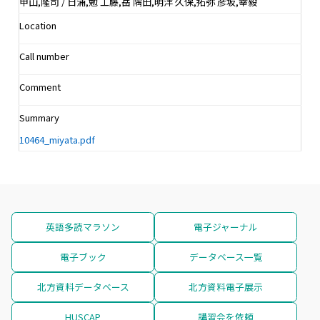
甲山,隆司 / 日浦,勉 工藤,岳 隅田,明洋 久保,拓弥 彦坂,幸毅
Location
Call number
Comment
Summary
10464_miyata.pdf
英語多読マラソン
電子ジャーナル
電子ブック
データベース一覧
北方資料データベース
北方資料電子展示
HUSCAP
講習会を依頼