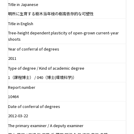
Title in Japanese
明所に生育する樹木当年枝の樹高依存的な可塑性
Title in English
Tree-height dependent plasticity of open-grown current-year
shoots
Year of conferral of degrees
2011
Type of degree / Kind of academic degree
1（課程博士） / 040（博士(環境科学)）
Report number
10464
Date of conferral of degrees
2012-03-22
The primary examiner / A deputy examiner