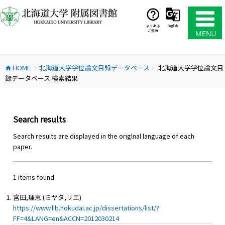
コ
ン
テ
よくある
English
ご質問
ン
ツ
へ
HOME
北海道大学学位論文目録データベース
北海道大学学位論文目
ス
home
chevron_right
chevron_right
録データベース 検索結果
キ
ッ
プ
Search results
Search results are displayed in the origlnal language of each
paper.
1 items found.
宮田,理恵 (ミヤタ,リエ)
https://www.lib.hokudai.ac.jp/dissertations/list/?
FF=4&LANG=en&ACCN=2012030214