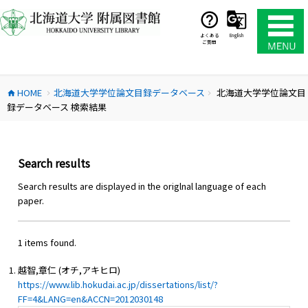
コ
ン
テ
よくある
English
ご質問
ン
ツ
へ
HOME
北海道大学学位論文目録データベース
北海道大学学位論文目
ス
home
chevron_right
chevron_right
録データベース 検索結果
キ
ッ
プ
Search results
Search results are displayed in the origlnal language of each
paper.
1 items found.
越智,章仁 (オチ,アキヒロ)
https://www.lib.hokudai.ac.jp/dissertations/list/?
FF=4&LANG=en&ACCN=2012030148