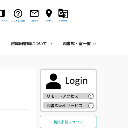
トマップ
よくあるご質問
お問合せ
アクセス
English
附属図書館について
図書館・室一覧
リモートアクセス
?
図書館webサービス
?
英語多読マラソン