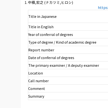
中積,宏之 (ナカツミ,ヒロシ)
https
Title in Japanese
Title in English
Year of conferral of degrees
Type of degree / Kind of academic degree
Report number
Date of conferral of degrees
The primary examiner / A deputy examiner
Location
Call number
Comment
Summary