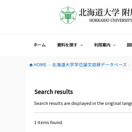
コ
ン
テ
ン
ツ
へ
ス
ホーム
資料を探す
利用案内
図
キ
ッ
プ
HOME
北海道大学学位論文目録データベース
home
chevron_right
chevron_right
Search results
Search results are displayed in the origlnal lang
1 items found.