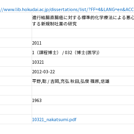
://www.lib.hokudai.ac.jp/dissertations/list/?FF=4&LANG=en&A
進行結腸直腸癌に対する標準的化学療法による悪
する新規制吐薬の研究
2011
1（課程博士） / 032（博士(医学)）
10321
2012-03-22
平野,聡 / 吉岡,充弘 秋田,弘俊 篠原,信雄
1963
10321_nakatsumi.pdf