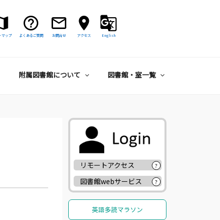
トマップ
よくあるご質問
お問合せ
アクセス
English
附属図書館について
図書館・室一覧
リモートアクセス
?
図書館webサービス
?
英語多読マラソン