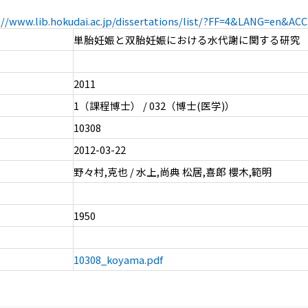
://www.lib.hokudai.ac.jp/dissertations/list/?FF=4&LANG=en&A
単胎妊娠と双胎妊娠における水代謝に関する研究
2011
1（課程博士） / 032（博士(医学)）
10308
2012-03-22
野々村,克也 / 水上,尚典 松居,喜郎 櫻木,範明
1950
10308_koyama.pdf