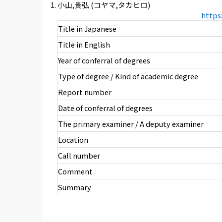
小山,貴弘 (コヤマ,タカヒロ)
https
Title in Japanese
Title in English
Year of conferral of degrees
Type of degree / Kind of academic degree
Report number
Date of conferral of degrees
The primary examiner / A deputy examiner
Location
Call number
Comment
Summary