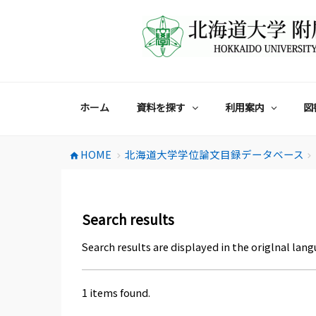
コ
ン
テ
ン
ツ
へ
ス
ホーム
資料を探す
利用案内
図
キ
ッ
プ
HOME
北海道大学学位論文目録データベース
home
chevron_right
chevron_right
Search results
Search results are displayed in the origlnal lang
1 items found.